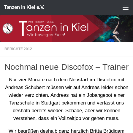
Tanzen in Kiel e.V.
Zum Inhalt springen
BERICHTE 2012
Nochmal neue Discofox – Trainer
Nur vier Monate nach dem Neustart im Discofox mit
Andreas Schubert müssen wir auf Andreas leider schon
wieder verzichten. Andreas hat ein Jobangebot einer
Tanzschule in Stuttgart bekommen und verlässt uns
deshalb bereits wieder. Schade, aber wir können
verstehen, dass ein Vollzeitjob vor gehen muss.
Wir begrüßen deshalb ganz herzlich Britta Brüdigam