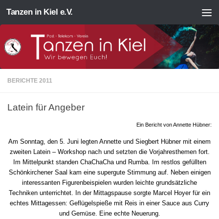
Tanzen in Kiel e.V.
Zum Inhalt springen
BERICHTE 2011
Latein für Angeber
Ein Bericht von Annette Hübner:
Am Sonntag, den 5. Juni legten Annette und Siegbert Hübner mit einem
zweiten Latein – Workshop nach und setzten die Vorjahresthemen fort.
Im Mittelpunkt standen ChaChaCha und Rumba. Im restlos gefüllten
Schönkirchener Saal kam eine supergute Stimmung auf. Neben einigen
interessanten Figurenbeispielen wurden leichte grundsätzliche
Techniken unterrichtet. In der Mittagspause sorgte Marcel Hoyer für ein
echtes Mittagessen: Geflügelspieße mit Reis in einer Sauce aus Curry
und Gemüse. Eine echte Neuerung.