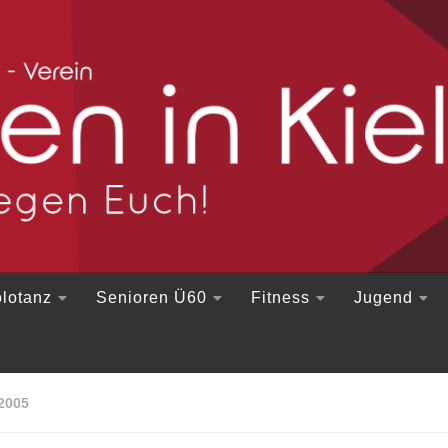
lotanz
Senioren Ü60
Fitness
Jugend
2005