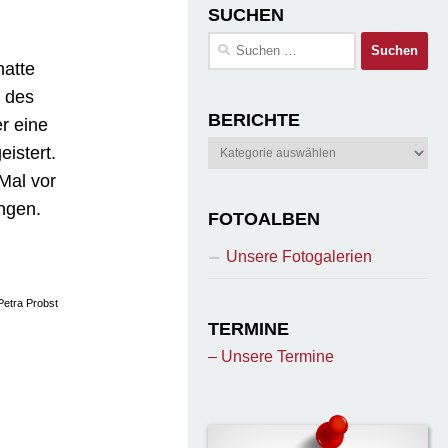
SUCHEN
Suchen
nach:
hatte
n des
BERICHTE
r eine
Berichte
istert.
Mal vor
ngen.
FOTOALBEN
Unsere Fotogalerien
Petra Probst
TERMINE
– Unsere Termine