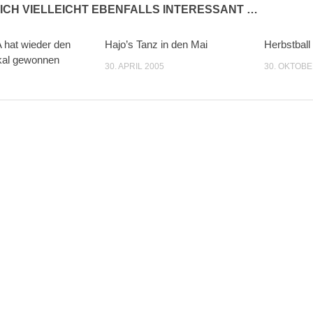
ICH VIELLEICHT EBENFALLS INTERESSANT …
 hat wieder den
Hajo’s Tanz in den Mai
Herbstball
al gewonnen
30. APRIL 2005
30. OKTOBE