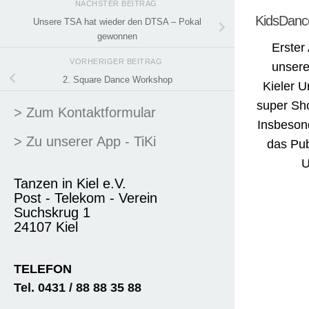
NÄCHSTER BEITRAG
KidsDanc
Unsere TSA hat wieder den DTSA – Pokal
gewonnen
Erster
VORHERIGER BEITRAG
unsere
2. Square Dance Workshop
Kieler U
super Sho
> Zum Kontaktformular
Insbesond
> Zu unserer App - TiKi
das Pu
U
Tanzen in Kiel e.V.
Post - Telekom - Verein
Suchskrug 1
24107 Kiel
TELEFON
Tel. 0431 / 88 88 35 88