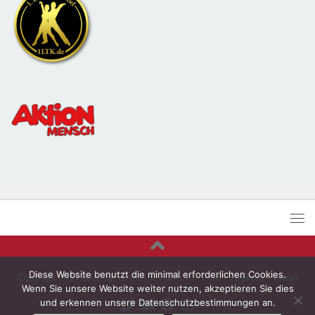
Diese Website benutzt die minimal erforderlichen Cookies.
Copyright 2014-2026 by
Tanzen in Kiel e.V.
- Post - Telekom - Verein
Wenn Sie unsere Website weiter nutzen, akzeptieren Sie dies
und erkennen unsere Datenschutzbestimmungen an.