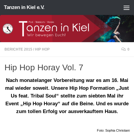
Tanzen in Kiel e.V.
Zum Inhalt springen
BERICHTE 2015
/
HIP HOP
0
Hip Hop Horay Vol. 7
Nach monatelanger Vorbereitung war es am 16. Mai
mal wieder soweit. Unsere Hip Hop Formation „Just
Us feat. Tribal Soul“ stellte zum siebten Mal ihr
Event „Hip Hop Horay“ auf die Beine. Und es wurde
zum tollen Erfolg vor ausverkauftem Haus.
Foto: Sophia Christiani