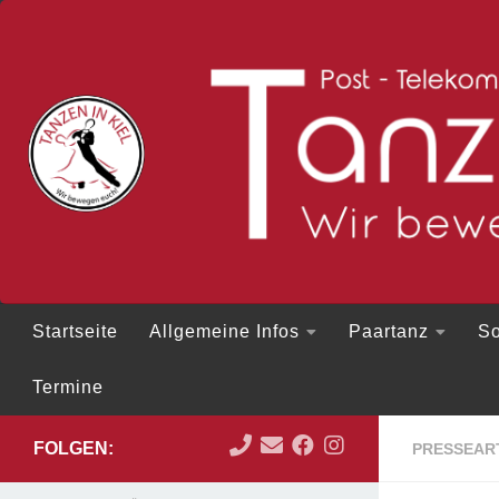
Zum Inhalt springen
Startseite
Allgemeine Infos
Paartanz
So
Termine
FOLGEN:
PRESSEAR