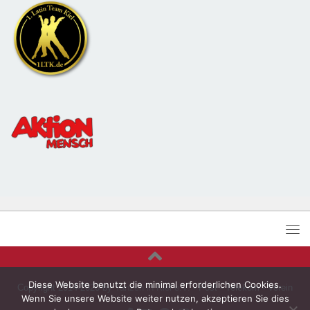
Diese Website benutzt die minimal erforderlichen Cookies.
Copyright 2014-2026 by
Tanzen in Kiel e.V.
- Post - Telekom - Verein
Wenn Sie unsere Website weiter nutzen, akzeptieren Sie dies