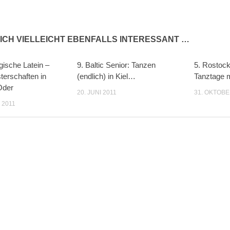
ICH VIELLEICHT EBENFALLS INTERESSANT …
ische Latein –
9. Baltic Senior: Tanzen
5. Rostock
erschaften in
(endlich) in Kiel…
Tanztage m
Oder
20. JUNI 2011
31. OKTOBE
 2011