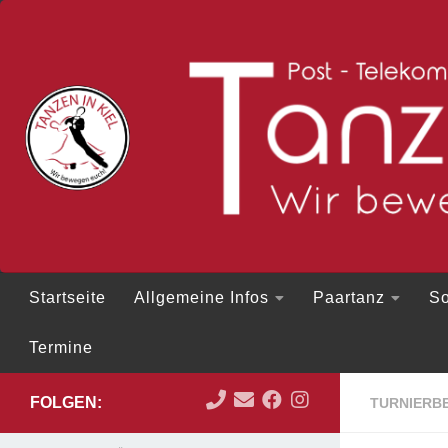
Zum Inhalt springen
Startseite
Allgemeine Infos
Paartanz
So
Termine
FOLGEN:
TURNIERBE