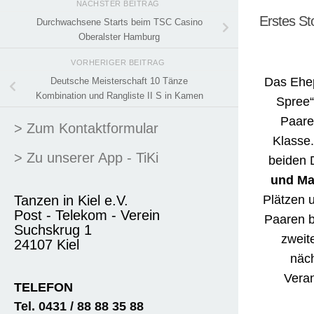
NÄCHSTER BEITRAG
Erstes S
Durchwachsene Starts beim TSC Casino
Oberalster Hamburg
VORHERIGER BEITRAG
Das Ehep
Deutsche Meisterschaft 10 Tänze
Kombination und Rangliste II S in Kamen
Spree“ 
Paare
> Zum Kontaktformular
Klasse.
> Zu unserer App - TiKi
beiden 
und Ma
Tanzen in Kiel e.V.
Plätzen u
Post - Telekom - Verein
Paaren b
Suchskrug 1
zweit
24107 Kiel
näc
Veran
TELEFON
Tel. 0431 / 88 88 35 88