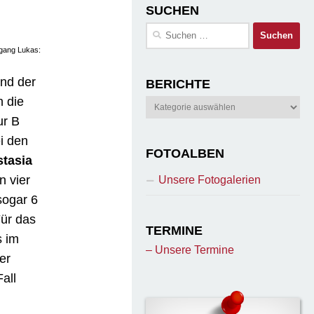
SUCHEN
Suchen
nach:
fgang Lukas:
and der
BERICHTE
h die
Berichte
ur B
i den
FOTOALBEN
tasia
n vier
Unsere Fotogalerien
sogar 6
Für das
TERMINE
s im
– Unsere Termine
er
all