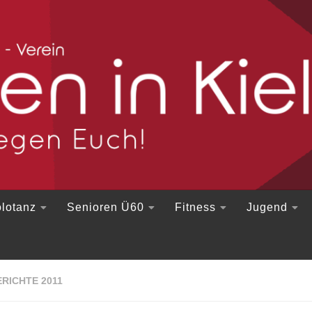
lotanz
Senioren Ü60
Fitness
Jugend
RICHTE 2011