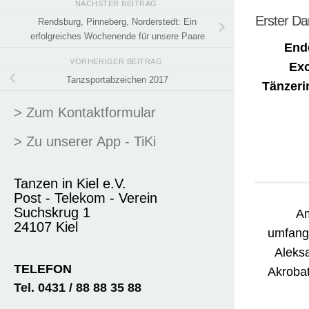
NÄCHSTER BEITRAG
Erster Da
Rendsburg, Pinneberg, Norderstedt: Ein
erfolgreiches Wochenende für unsere Paare
Ende
VORHERIGER BEITRAG
Exc
Tanzsportabzeichen 2017
Tänzeri
> Zum Kontaktformular
> Zu unserer App - TiKi
Tanzen in Kiel e.V.
Post - Telekom - Verein
Suchskrug 1
Am
24107 Kiel
umfangr
Aleks
TELEFON
Akrobat
Tel. 0431 / 88 88 35 88