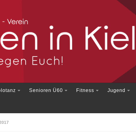
lotanz
Senioren Ü60
Fitness
Jugend
2017