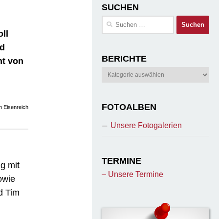
SUCHEN
Suchen
nach:
ll
nd
BERICHTE
ht von
Berichte
FOTOALBEN
m Eisenreich
Unsere Fotogalerien
TERMINE
g mit
– Unsere Termine
owie
d Tim