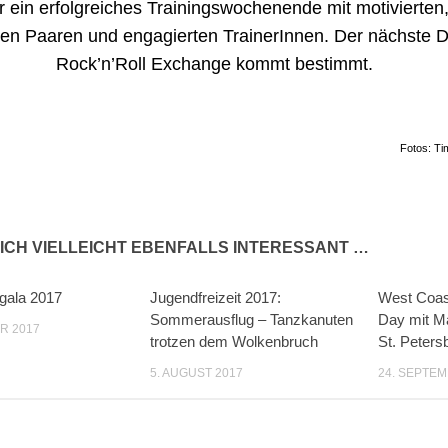
 ein erfolgreiches Trainingswochenende mit motivierten,
ten Paaren und engagierten TrainerInnen. Der nächste 
Rock’n’Roll Exchange kommt bestimmt.
Fotos: Ti
ICH VIELLEICHT EBENFALLS INTERESSANT …
gala 2017
Jugendfreizeit 2017:
West Coas
Sommerausflug – Tanzkanuten
Day mit M
R 2017
trotzen dem Wolkenbruch
St. Peters
5. AUGUST 2017
24. SEPTEM