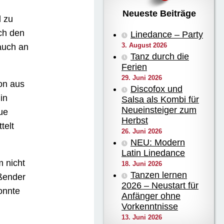
Neueste Beiträge
d zu
rch den
Linedance – Party
3. August 2026
auch an
Tanz durch die
Ferien
29. Juni 2026
on aus
Discofox und
in
Salsa als Kombi für
Neueinsteiger zum
eue
Herbst
telt
26. Juni 2026
NEU: Modern
Latin Linedance
 nicht
18. Juni 2026
Tanzen lernen
ßender
2026 – Neustart für
onnte
Anfänger ohne
Vorkenntnisse
13. Juni 2026