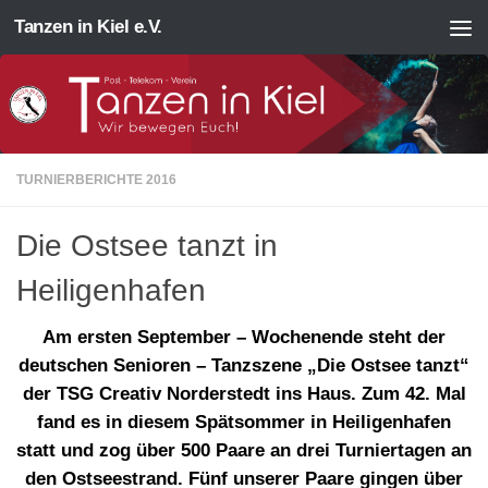
Tanzen in Kiel e.V.
Zum Inhalt springen
TURNIERBERICHTE 2016
Die Ostsee tanzt in
Heiligenhafen
Am ersten September – Wochenende steht der
deutschen Senioren – Tanzszene „Die Ostsee tanzt“
der TSG Creativ Norderstedt ins Haus. Zum 42. Mal
fand es in diesem Spätsommer in Heiligenhafen
statt und zog über 500 Paare an drei Turniertagen an
den Ostseestrand. Fünf unserer Paare gingen über