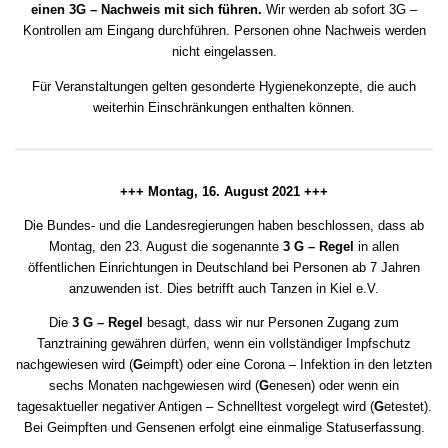
einen 3G – Nachweis mit sich führen.
Wir werden ab sofort 3G –
Kontrollen am Eingang durchführen. Personen ohne Nachweis werden
nicht eingelassen.
Für Veranstaltungen gelten gesonderte Hygienekonzepte, die auch
weiterhin Einschränkungen enthalten können.
+++ Montag, 16. August 2021 +++
Die Bundes- und die Landesregierungen haben beschlossen, dass ab
Montag, den 23. August die sogenannte
3 G – Regel
in allen
öffentlichen Einrichtungen in Deutschland bei Personen ab 7 Jahren
anzuwenden ist. Dies betrifft auch Tanzen in Kiel e.V.
Die
3 G – Regel
besagt, dass wir nur Personen Zugang zum
Tanztraining gewähren dürfen, wenn ein vollständiger Impfschutz
nachgewiesen wird (
G
eimpft) oder eine Corona – Infektion in den letzten
sechs Monaten nachgewiesen wird (
G
enesen) oder wenn ein
tagesaktueller negativer Antigen – Schnelltest vorgelegt wird (
G
etestet).
Bei Geimpften und Gensenen erfolgt eine einmalige Statuserfassung.