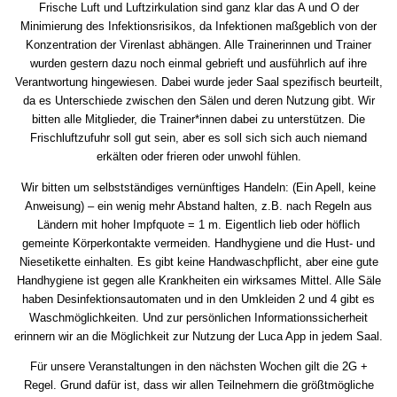
Frische Luft und Luftzirkulation sind ganz klar das A und O der
Minimierung des Infektionsrisikos, da Infektionen maßgeblich von der
Konzentration der Virenlast abhängen. Alle Trainerinnen und Trainer
wurden gestern dazu noch einmal gebrieft und ausführlich auf ihre
Verantwortung hingewiesen. Dabei wurde jeder Saal spezifisch beurteilt,
da es Unterschiede zwischen den Sälen und deren Nutzung gibt. Wir
bitten alle Mitglieder, die Trainer*innen dabei zu unterstützen. Die
Frischluftzufuhr soll gut sein, aber es soll sich sich auch niemand
erkälten oder frieren oder unwohl fühlen.
Wir bitten um selbstständiges vernünftiges Handeln: (Ein Apell, keine
Anweisung) – ein wenig mehr Abstand halten, z.B. nach Regeln aus
Ländern mit hoher Impfquote = 1 m. Eigentlich lieb oder höflich
gemeinte Körperkontakte vermeiden. Handhygiene und die Hust- und
Niesetikette einhalten. Es gibt keine Handwaschpflicht, aber eine gute
Handhygiene ist gegen alle Krankheiten ein wirksames Mittel. Alle Säle
haben Desinfektionsautomaten und in den Umkleiden 2 und 4 gibt es
Waschmöglichkeiten. Und zur persönlichen Informationssicherheit
erinnern wir an die Möglichkeit zur Nutzung der Luca App in jedem Saal.
Für unsere Veranstaltungen in den nächsten Wochen gilt die 2G +
Regel. Grund dafür ist, dass wir allen Teilnehmern die größtmögliche