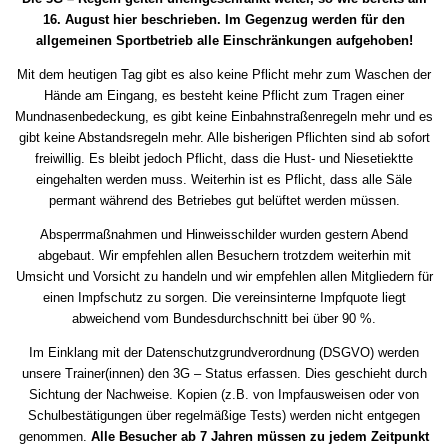
16. August hier beschrieben.
Im Gegenzug werden für den
allgemeinen Sportbetrieb alle Einschränkungen aufgehoben!
Mit dem heutigen Tag gibt es also keine Pflicht mehr zum Waschen der
Hände am Eingang, es besteht keine Pflicht zum Tragen einer
Mundnasenbedeckung, es gibt keine Einbahnstraßenregeln mehr und es
gibt keine Abstandsregeln mehr. Alle bisherigen Pflichten sind ab sofort
freiwillig. Es bleibt jedoch Pflicht, dass die Hust- und Niesetiektte
eingehalten werden muss. Weiterhin ist es Pflicht, dass alle Säle
permant während des Betriebes gut belüftet werden müssen.
Absperrmaßnahmen und Hinweisschilder wurden gestern Abend
abgebaut. Wir empfehlen allen Besuchern trotzdem weiterhin mit
Umsicht und Vorsicht zu handeln und wir empfehlen allen Mitgliedern für
einen Impfschutz zu sorgen. Die vereinsinterne Impfquote liegt
abweichend vom Bundesdurchschnitt bei über 90 %.
Im Einklang mit der Datenschutzgrundverordnung (DSGVO) werden
unsere Trainer(innen) den 3G – Status erfassen. Dies geschieht durch
Sichtung der Nachweise. Kopien (z.B. von Impfausweisen oder von
Schulbestätigungen über regelmäßige Tests) werden nicht entgegen
genommen.
Alle Besucher ab 7 Jahren müssen zu jedem Zeitpunkt