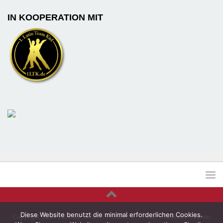
IN KOOPERATION MIT
Diese Website benutzt die minimal erforderlichen Cookies.
Copyright 2014-2026 by
Tanzen in Kiel e.V.
- Post - Telekom - Verein