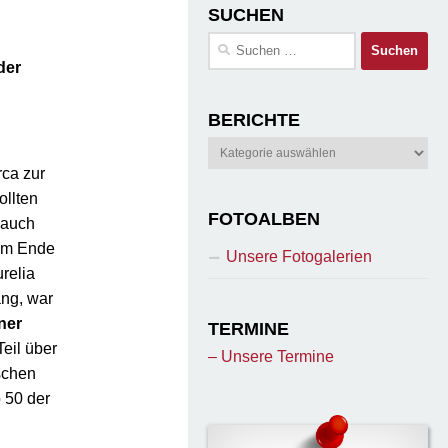
SUCHEN
Suchen
nach:
der
BERICHTE
Berichte
rca zur
ollten
FOTOALBEN
 auch
 am Ende
Unsere Fotogalerien
relia
ng, war
ner
TERMINE
eil über
– Unsere Termine
tschen
p 50 der