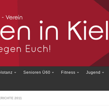
lotanz
Senioren Ü60
Fitness
Jugend
RICHTE 2011