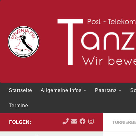
Zum Inhalt springen
Startseite
Allgemeine Infos
Paartanz
So
Termine
FOLGEN:
TURNIERBE