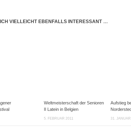
ICH VIELLEICHT EBENFALLS INTERESSANT …
agener
Weltmeisterschaft der Senioren
Aufstieg b
tival
II Latein in Belgien
Nordersted
5. FEBRUAR 2011
31. JANUAR