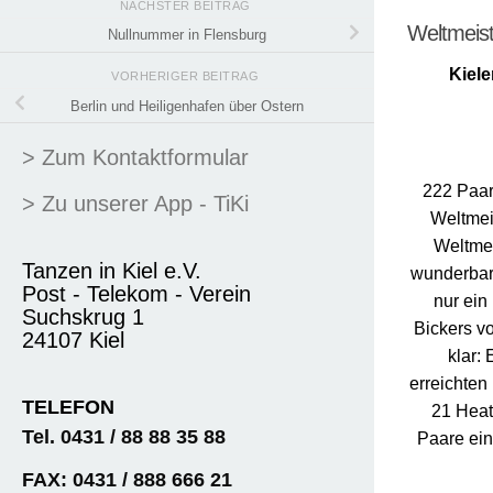
NÄCHSTER BEITRAG
Weltmeist
Nullnummer in Flensburg
Kiele
VORHERIGER BEITRAG
Berlin und Heiligenhafen über Ostern
> Zum Kontaktformular
222 Paare
> Zu unserer App - TiKi
Weltmeis
Weltmei
Tanzen in Kiel e.V.
wunderbar
Post - Telekom - Verein
nur ein
Suchskrug 1
Bickers v
24107 Kiel
klar: 
erreichten
TELEFON
21 Heat
Tel. 0431 / 88 88 35 88
Paare ein.
FAX: 0431 / 888 666 21