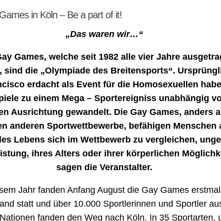
Games in Köln – Be a part of it!
„Das waren wir…“
Gay Games, welche seit 1982 alle vier Jahre ausgetr
 sind die „Olympiade des Breitensports“. Ursprüngl
cisco erdacht als Event für die Homosexuellen habe
piele zu einem Mega – Sportereigniss unabhängig v
en Ausrichtung gewandelt. Die Gay Games, anders al
en anderen Sportwettbewerbe, befähigen Menschen a
 des Lebens sich im Wettbewerb zu vergleichen, unge
eistung, ihres Alters oder ihrer körperlichen Möglichk
sagen die Veranstalter.
esem Jahr fanden Anfang August die Gay Games erstmal
and statt und über 10.000 Sportlerinnen und Sportler a
 Nationen fanden den Weg nach Köln. In 35 Sportarten, 