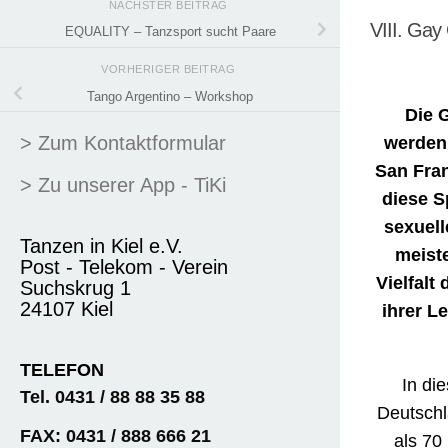
NÄCHSTER BEITRAG
VIII. Gay 
EQUALITY – Tanzsport sucht Paare
VORHERIGER BEITRAG
Tango Argentino – Workshop
Die 
> Zum Kontaktformular
werden,
San Fran
> Zu unserer App - TiKi
diese S
sexuell
Tanzen in Kiel e.V.
meist
Post - Telekom - Verein
Vielfalt
Suchskrug 1
24107 Kiel
ihrer L
TELEFON
In di
Tel. 0431 / 88 88 35 88
Deutschl
FAX: 0431 / 888 666 21
als 70