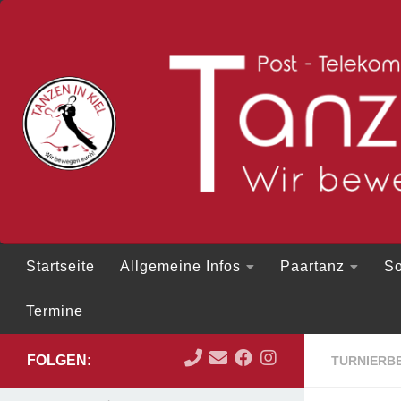
Zum Inhalt springen
Startseite
Allgemeine Infos
Paartanz
So
Termine
FOLGEN:
TURNIERBE