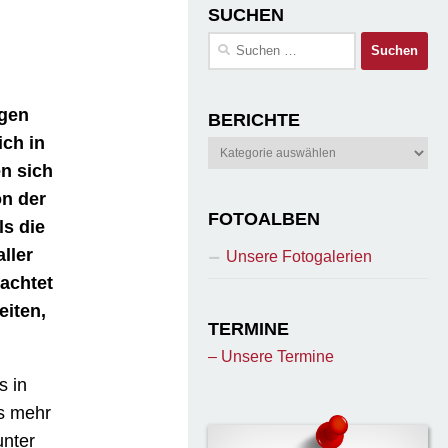
SUCHEN
Suchen
nach:
agen
BERICHTE
ich in
Berichte
n sich
on der
FOTOALBEN
s die
ller
Unsere Fotogalerien
achtet
eiten,
TERMINE
– Unsere Termine
s in
us mehr
unter