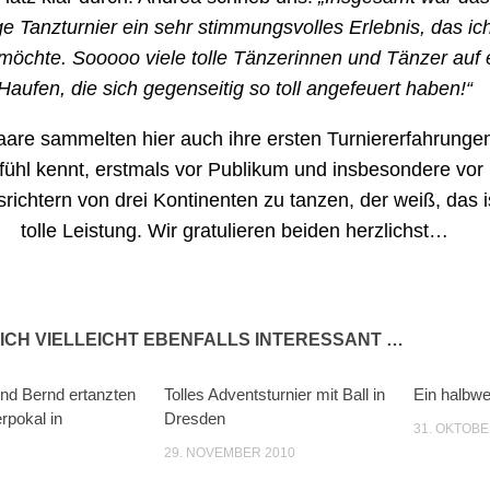
ge Tanzturnier ein sehr stimmungsvolles Erlebnis, das ich
möchte. Sooooo viele tolle Tänzerinnen und Tänzer auf
Haufen, die sich gegenseitig so toll angefeuert haben!“
aare sammelten hier auch ihre ersten Turniererfahrunge
ühl kennt, erstmals vor Publikum und insbesondere vor
richtern von drei Kontinenten zu tanzen, der weiß, das i
tolle Leistung. Wir gratulieren beiden herzlichst…
ICH VIELLEICHT EBENFALLS INTERESSANT …
und Bernd ertanzten
Tolles Adventsturnier mit Ball in
Ein halbwe
pokal in
Dresden
31. OKTOBE
29. NOVEMBER 2010