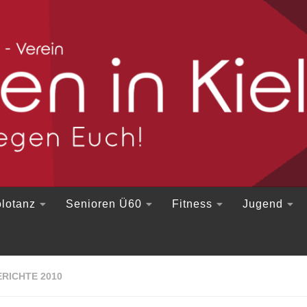
lotanz
Senioren Ü60
Fitness
Jugend
RICHTE 2010