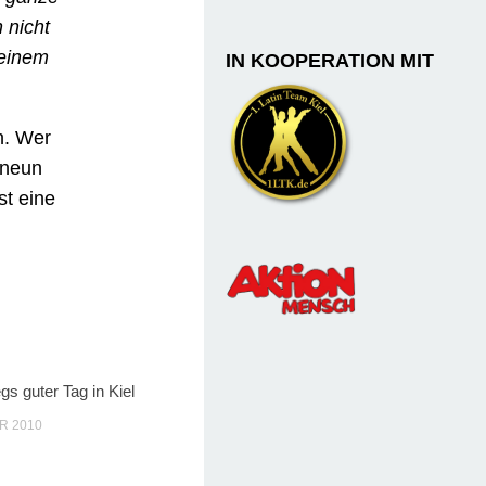
 nicht
 einem
IN KOOPERATION MIT
n. Wer
 neun
st eine
gs guter Tag in Kiel
R 2010