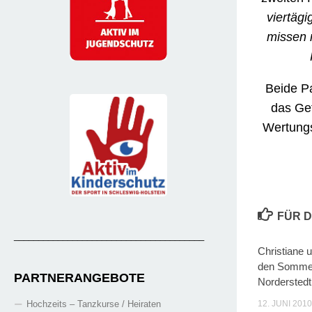
viertägi
missen 
Beide P
das Gef
Wertungs
FÜR D
_______________________________________
Christiane 
den Sommer
PARTNERANGEBOTE
Norderstedt
Hochzeits – Tanzkurse / Heiraten
12. JUNI 2010