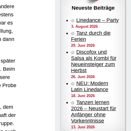
andere
Neueste Beiträge
estens
Linedance – Party
war es
3. August 2026
llung,
Tanz durch die
n dann
Ferien
29. Juni 2026
Discofox und
Salsa als Kombi für
später
Neueinsteiger zum
. Beim
Herbst
nsere
26. Juni 2026
NEU: Modern
e Probe
Latin Linedance
18. Juni 2026
Tanzen lernen
, dem
2026 – Neustart für
Anfänger ohne
aft der
Vorkenntnisse
ruppe.
13. Juni 2026