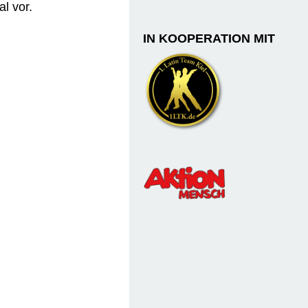
l vor.
IN KOOPERATION MIT
udia Zwanzig
ggers
wuchs,
en Start
. Ihren
se,
en der
samt am
nrunde
n das
ig-
le und
chluss