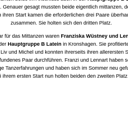
ten am Ende den 16. Platz. Dass das dem vierten Platz
swig-Holstein entsprach, konnte Laura und Julian nur ge
. Beiden fehlte es an Kondition. In der A-Klasse können 
kleine Schwächen entscheidend sein.
 der Herbstferien ging es für beiden dann zum Hauptgru
 des 1. SC Norderstedt
. Im kleinen Feld von nur drei 
ch hier ihnen nur der dritte Platz vergönnt. Noch eine 
ging es dann zum
Deutschland Cup U21 der Hauptgru
 Glücklicherweise wurde das nationale Turnier von der
TS
neber
g in unserem Bundesland ausgetragen und hatte 
nfahrtweg. Das Glück war leider erneut nicht auf der Sei
nd Julian
. Unter 19 qualifizierten Paaren erreichten sie 
17. Platz.
stpflaster gab es dann am ersten Novemberwochenende
ener Tanzsportfestival. Zwar waren auch in ihrem Turni