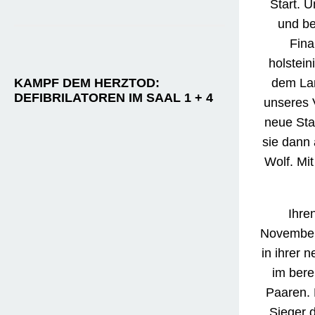
Koch
in 
Start von
neu ge
jahrelan
KAMPF DEM HERZTOD:
Be
DEFIBRILATOREN IM SAAL 1 + 4
Die me
Eggers
ihre er
Im klein
den zwei
die gem
Mit 27
Runden