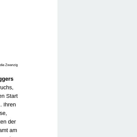
ein als
urften
ice und
en noch
en
mal also
 erneut
t drei
eg. Als
atein
enn nur
upt
nart