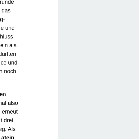
ten vom
tart als
schon
unden.
.
 Kronshagen
esse
en sie
zehoe
.
n sich
obe für
aven
.
vier
e und