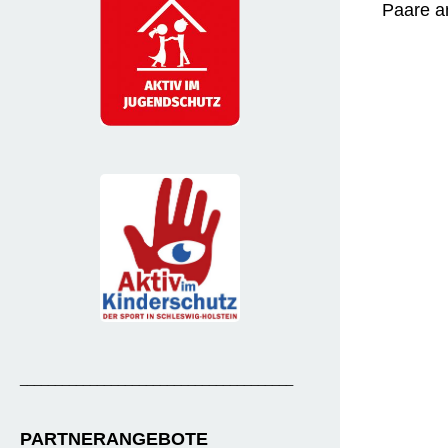
Paare am
Richtig
endlich 
bereiten 
zu gehen
erste
machten 
Nordländ
Start. U
und be
Fina
_______________________________________
holstein
dem Lan
PARTNERANGEBOTE