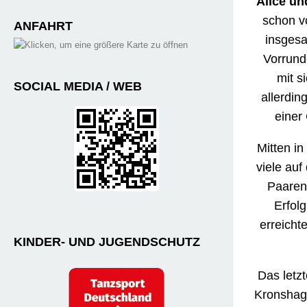
Alice un
schon v
ANFAHRT
insgesa
Vorrund
mit s
SOCIAL MEDIA / WEB
allerdin
einer
Mitten in
viele auf
Paaren
Erfol
erreicht
KINDER- UND JUGENDSCHUTZ
Das letz
Kronshage