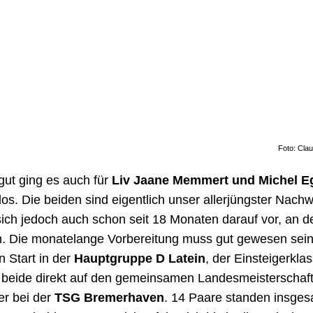
Verbandes wurden beide direkt in die Hauptgruppe C Lat
rtklasse hinauf gezogen. In der
Hauptgruppe C Latein
d
auch gleich mitmachen, tanzten jetzt also auch gegen Al
t dem geteilten 13./14. Platz von 15 Paaren gelang beid
ein Achtungserfolg.
n nächsten Start genossen
Liv und Michel
dann am erst
wochenende bei der
TSA des TSV Kronshagen
. Dies
neuen Startklasse
Hauptgruppe C Latein
und damit auch
its erwähnten Turnier gegen Alice und Wolf im Turnier mi
Diesmal hatten sie die Nase vorn und holten sich den Si
durften beide im Anschluss auch in der
Hauptgruppe B L
. Genauer gesagt mussten beide eigentlich mittanzen, d
 ihren Start kamen die erforderlichen drei Paare überha
zusammen. Sie holten sich den dritten Platz.
r für das Mittanzen waren
Franziska Wüstney und Len