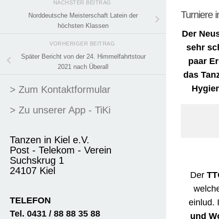
NÄCHSTER BEITRAG
Turniere 
Norddeutsche Meisterschaft Latein der
höchsten Klassen
Der Neus
VORHERIGER BEITRAG
sehr sc
Später Bericht von der 24. Himmelfahrtstour
paar E
2021 nach Überall
das Tanz
Hygien
> Zum Kontaktformular
> Zu unserer App - TiKi
Tanzen in Kiel e.V.
Post - Telekom - Verein
Suchskrug 1
24107 Kiel
Der
TT
welche
TELEFON
einlud.
Tel. 0431 / 88 88 35 88
und Wo