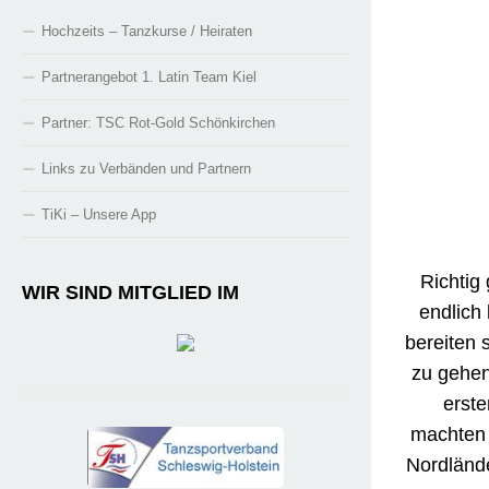
unseres 
Hochzeits – Tanzkurse / Heiraten
neue Sta
sie dann 
Partnerangebot 1. Latin Team Kiel
Wolf. Mi
Partner: TSC Rot-Gold Schönkirchen
Links zu Verbänden und Partnern
Ihre
November
TiKi – Unsere App
in ihrer 
im bere
WIR SIND MITGLIED IM
Paaren. 
Sieger 
mittanzen
durch
Dankba