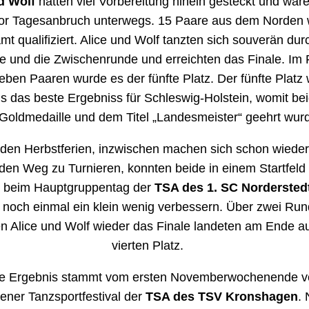
d Wolf
hatten viel Vorbereitung hinein gesteckt und war
or Tagesanbruch unterwegs. 15 Paare aus dem Norden
mt qualifiziert. Alice und Wolf tanzten sich souverän dur
e und die Zwischenrunde und erreichten das Finale. Im 
ieben Paaren wurde es der fünfte Platz. Der fünfte Platz
gs das beste Ergebniss für Schleswig-Holstein, womit bei
 Goldmedaille und dem Titel „Landesmeister“ geehrt wur
 den Herbstferien, inzwischen machen sich schon wieder 
 den Weg zu Turnieren, konnten beide in einem Startfeld
 beim Hauptgruppentag der
TSA des 1. SC Nordersted
g noch einmal ein klein wenig verbessern. Über zwei Ru
en Alice und Wolf wieder das Finale landeten am Ende a
vierten Platz.
te Ergebnis stammt vom ersten Novemberwochenende v
ner Tanzsportfestival der
TSA des TSV Kronshagen
. 