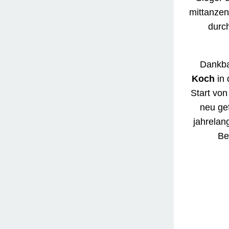
beleg
Schle
trösten
Mitten in
zur
TSA
war au
später 
Latein
.
VfL Pin
weiten A
Laura u
Als Tro
Kronshag