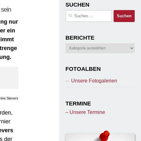
SUCHEN
 sein
Suchen
nach:
ing nur
er ein
BERICHTE
nimmt
Berichte
trenge
ung.
FOTOALBEN
Unsere Fotogalerien
nine Sievers
TERMINE
rden,
– Unsere Termine
nier
evers
s der