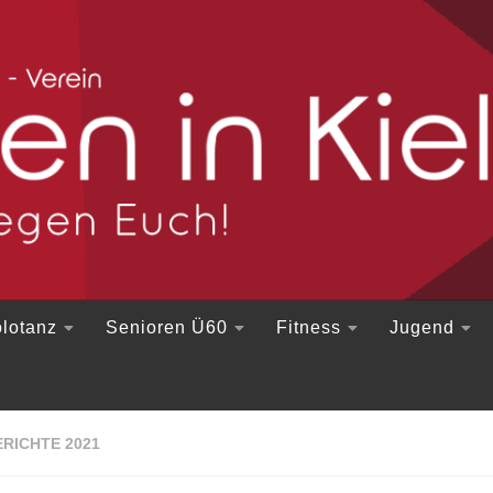
lotanz
Senioren Ü60
Fitness
Jugend
RICHTE 2021