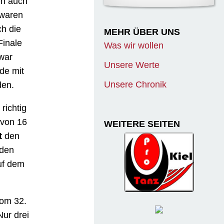
en auch
 waren
ch die
MEHR ÜBER UNS
Finale
Was wir wollen
 war
Unsere Werte
de mit
Unsere Chronik
den.
richtig
 von 16
WEITERE SEITEN
t
den
nden
uf dem
om 32.
Nur drei