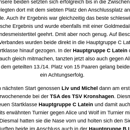
der
Hauptgruppe B Latein
in Kronshagen. Sie profitier
 Liv und Michel und konnten ihrerseits ihren allerersten S
fundenes Paar durchführen. Franzi und Lennart haben 
ge Tanzerfahrungen und haben sich im Sommer neu gef
i ihrem ersten Start nun holten beiden den zweiten Platz
Foto: TSA des TSV
isten Turniere bisher tanzten
Laura Diers und Julian J
in der
Hauptgruppe A Latein
. Anfang September nutzt
ste Chance nach dem Lockdown beim
TSC Blau-Gold It
e Feld von fünf Paaren lief es richtig gut und beide holte
ten Platz. Auch für Laura und Julian war Itzehoe eine Pr
einsamen Landesmeisterschaften bei der
TSG Bremerh
 Paaren am Start in Bremerhaven wurde über insgesamt 
 getanzt. Beide schafften es in die erste Zwischenrund