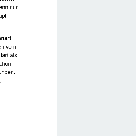
 aus
ring
schon
ppentag
Paaren
Woche
ppe A
A des
keinen
te von
nur den
 beim
er der