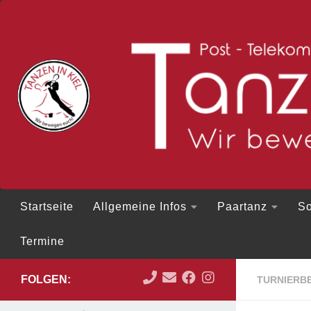
Zum Inhalt springen
Startseite
Allgemeine Infos
Paartanz
So
Termine
FOLGEN:
TURNIERBE