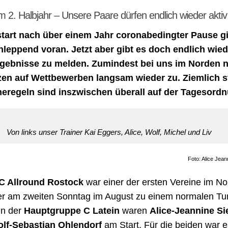
im 2. Halbjahr – Unsere Paare dürfen endlich wieder aktiv
tart nach über einem Jahr coronabedingter Pause g
hleppend voran. Jetzt aber gibt es doch endlich wied
rgebnisse zu melden. Zumindest bei uns im Norden 
en auf Wettbewerben langsam wieder zu. Ziemlich s
eregeln sind inszwischen überall auf der Tagesordn
Von links unser Trainer Kai Eggers, Alice, Wolf, Michel und Liv
Foto: Alice Jean
C Allround Rostock
war einer der ersten Vereine im No
r am zweiten Sonntag im August zu einem normalen Tur
 In der
Hauptgruppe C Latein
waren
Alice-Jeannine Si
lf-Sebastian Ohlendorf
am Start. Für die beiden war e