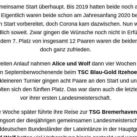
meinsame Start überhaupt. Bis 2019 hatten beide noch 
. Eigentlich waren beide schon am Jahresanfang 2020 b
en Start vorbereitet, doch Corona kam dazwischen. Nun 
dlich soweit. Zwar gingen die Wünsche noch nicht in Erfü
 dem 7. Platz von insgesamt 12 Paaren waren die beide
doch ganz zufrieden.
eiten Anlauf nahmen
Alice und Wolf
dann vier Wochen 
en Septemberwochenende beim
TSC Blau-Gold Itzehoe
kleineren Turnier gingen acht Paare an den Start und u
lten sich den fünften Platz. Das war dann auch die letzt
vor ihrer ersten Landesmeisterschaft.
e Woche später führte ihre Reise zur
TSG Bremerhaven
ngsort der diesjährigen gemeinsamen Landesmeistersch
ddeutschen Bundesländer der Lateintänze in der Hauptg