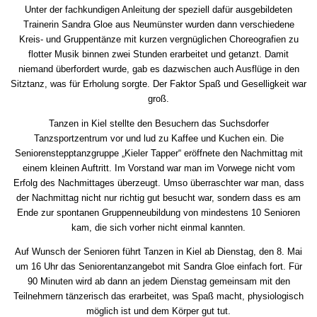
Unter der fachkundigen Anleitung der speziell dafür ausgebildeten
Trainerin Sandra Gloe aus Neumünster wurden dann verschiedene
Kreis- und Gruppentänze mit kurzen vergnüglichen Choreografien zu
flotter Musik binnen zwei Stunden erarbeitet und getanzt. Damit
niemand überfordert wurde, gab es dazwischen auch Ausflüge in den
Sitztanz, was für Erholung sorgte. Der Faktor Spaß und Geselligkeit war
groß.
Tanzen in Kiel stellte den Besuchern das Suchsdorfer
Tanzsportzentrum vor und lud zu Kaffee und Kuchen ein. Die
Seniorenstepptanzgruppe „Kieler Tapper“ eröffnete den Nachmittag mit
einem kleinen Auftritt. Im Vorstand war man im Vorwege nicht vom
Erfolg des Nachmittages überzeugt. Umso überraschter war man, dass
der Nachmittag nicht nur richtig gut besucht war, sondern dass es am
Ende zur spontanen Gruppenneubildung von mindestens 10 Senioren
kam, die sich vorher nicht einmal kannten.
Auf Wunsch der Senioren führt Tanzen in Kiel ab Dienstag, den 8. Mai
um 16 Uhr das Seniorentanzangebot mit Sandra Gloe einfach fort. Für
90 Minuten wird ab dann an jedem Dienstag gemeinsam mit den
Teilnehmern tänzerisch das erarbeitet, was Spaß macht, physiologisch
möglich ist und dem Körper gut tut.