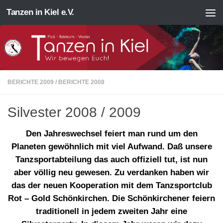
Tanzen in Kiel e.V.
Zum Inhalt springen
BERICHTE 2009
/
BERICHTE 2008
Silvester 2008 / 2009
Den Jahreswechsel feiert man rund um den
Planeten gewöhnlich mit viel Aufwand. Daß unsere
Tanzsportabteilung das auch offiziell tut, ist nun
aber völlig neu gewesen. Zu verdanken haben wir
das der neuen Kooperation mit dem Tanzsportclub
Rot – Gold Schönkirchen. Die Schönkirchener feiern
traditionell in jedem zweiten Jahr eine