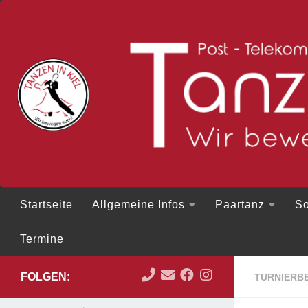
Zum Inhalt springen
Startseite
Allgemeine Infos
Paartanz
So
Termine
FOLGEN:
TURNIERBE