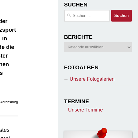
SUCHEN
Suchen
nach:
der
zsport
BERICHTE
 In
Berichte
e die
ter
önen
FOTOALBEN
s
Unsere Fotogalerien
TERMINE
, Ahrensburg
– Unsere Termine
stes