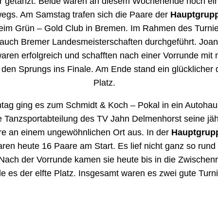
er getanzt. Beide waren an diesem Wochenende noch ei
egs. Am Samstag trafen sich die Paare der
Hauptgrup
im Grün – Gold Club in Bremen. Im Rahmen des Turnie
auch Bremer Landesmeisterschaften durchgeführt. Joa
aren erfolgreich und schafften nach einer Vorrunde mit
den Sprungs ins Finale. Am Ende stand ein glücklicher d
Platz.
ag ging es zum Schmidt & Koch – Pokal in ein Autohau
ie Tanzsportabteilung des TV Jahn Delmenhorst seine jäh
re an einem ungewöhnlichen Ort aus. In der
Hauptgrup
ren heute 16 Paare am Start. Es lief nicht ganz so rund
 Nach der Vorrunde kamen sie heute bis in die Zwischen
e es der elfte Platz. Insgesamt waren es zwei gute Turni