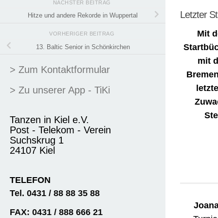
NÄCHSTER BEITRAG
Letzter S
Hitze und andere Rekorde in Wuppertal
Mit 
VORHERIGER BEITRAG
Startbüc
13. Baltic Senior in Schönkirchen
mit 
> Zum Kontaktformular
Bremen
letzt
> Zu unserer App - TiKi
Zuwac
Ste
Tanzen in Kiel e.V.
Post - Telekom - Verein
Suchskrug 1
24107 Kiel
TELEFON
Tel. 0431 / 88 88 35 88
Joana
FAX: 0431 / 888 666 21