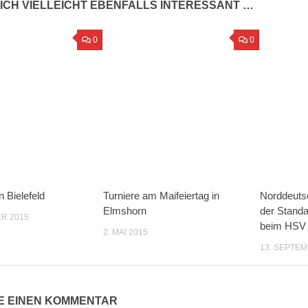
ICH VIELLEICHT EBENFALLS INTERESSANT …
0
0
 Bielefeld
Turniere am Maifeiertag in
Norddeuts
Elmshorn
der Stand
R 2015
beim HSV 
2. MAI 2015
13. SEPTEM
E EINEN KOMMENTAR