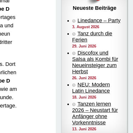
nmal
Neueste Beiträge
pe D
rtages
Linedance – Party
na und
3. August 2026
Tanz durch die
 neun
Ferien
ritter
29. Juni 2026
Discofox und
Salsa als Kombi für
s. Dort
Neueinsteiger zum
Herbst
rlichen
26. Juni 2026
pe D
NEU: Modern
 wie am
Latin Linedance
runde.
18. Juni 2026
Tanzen lernen
ertage.
2026 – Neustart für
Anfänger ohne
Vorkenntnisse
13. Juni 2026