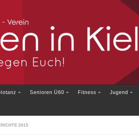
lotanz
Senioren Ü60
Fitness
Jugend
RICHTE 2015