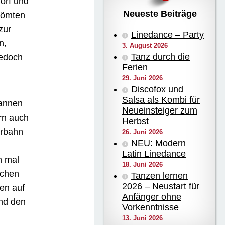
dorf und
Neueste Beiträge
römten
zur
Linedance – Party
n,
3. August 2026
Tanz durch die
jedoch
Ferien
29. Juni 2026
Discofox und
Salsa als Kombi für
wannen
Neueinsteiger zum
rn auch
Herbst
erbahn
26. Juni 2026
NEU: Modern
Latin Linedance
h mal
18. Juni 2026
ichen
Tanzen lernen
2026 – Neustart für
en auf
Anfänger ohne
und den
Vorkenntnisse
13. Juni 2026