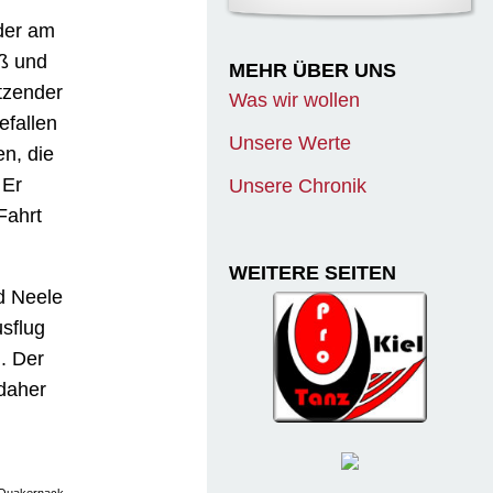
der am
ß und
MEHR ÜBER UNS
itzender
Was wir wollen
efallen
Unsere Werte
en, die
 Er
Unsere Chronik
Fahrt
WEITERE SEITEN
d Neele
sflug
. Der
daher
t Quakernack