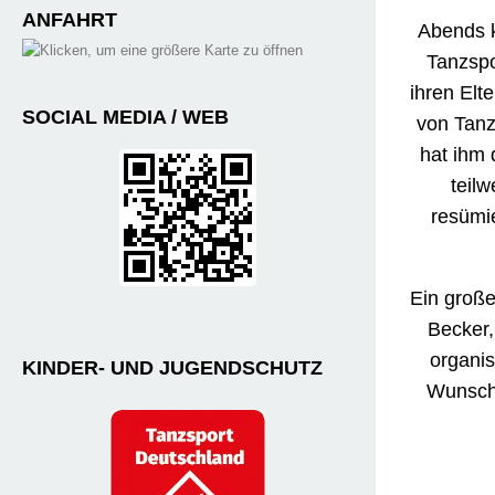
ANFAHRT
Abends k
Tanzspo
ihren Elt
SOCIAL MEDIA / WEB
von Tanz
hat ihm 
teil
resümie
Ein große
Becker,
organis
KINDER- UND JUGENDSCHUTZ
Wunsch 