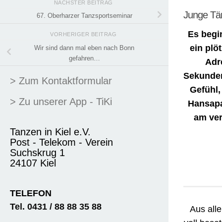
NÄCHSTER BEITRAG
Junge Tä
67. Oberharzer Tanzsportseminar
Es begin
VORHERIGER BEITRAG
ein plö
Wir sind dann mal eben nach Bonn
gefahren…
Adr
Sekunden
> Zum Kontaktformular
Gefühl,
> Zu unserer App - TiKi
Hansapa
am ver
Tanzen in Kiel e.V.
Post - Telekom - Verein
Suchskrug 1
24107 Kiel
TELEFON
Tel. 0431 / 88 88 35 88
Aus all