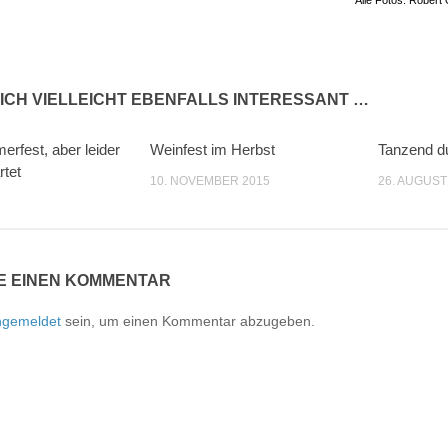
ICH VIELLEICHT EBENFALLS INTERESSANT …
erfest, aber leider
Weinfest im Herbst
Tanzend d
0
0
rtet
10. NOVEMBER 2015
26. AUGUST
E EINEN KOMMENTAR
ngemeldet
sein, um einen Kommentar abzugeben.