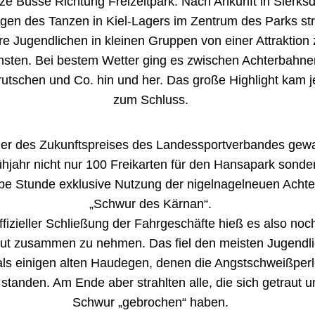
tze Busse Richtung Freizeitpark. Nach Ankunft in Sierks
gen des Tanzen in Kiel-Lagers im Zentrum des Parks st
e Jugendlichen in kleinen Gruppen von einer Attraktion 
hsten. Bei bestem Wetter ging es zwischen Achterbahne
utschen und Co. hin und her. Das große Highlight kam 
zum Schluss.
ger des Zukunftspreises des Landessportverbandes ge
ühjahr nicht nur 100 Freikarten für den Hansapark sonde
lbe Stunde exklusive Nutzung der nigelnagelneuen Acht
„Schwur des Kärnan“.
fizieller Schließung der Fahrgeschäfte hieß es also noc
Mut zusammen zu nehmen. Das fiel den meisten Jugendl
 als einigen alten Haudegen, denen die Angstschweißperl
n standen. Am Ende aber strahlten alle, die sich getraut 
Schwur „gebrochen“ haben.