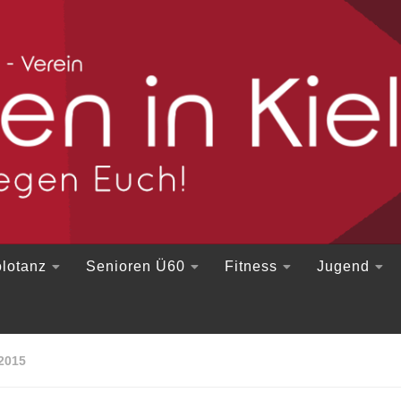
lotanz
Senioren Ü60
Fitness
Jugend
2015