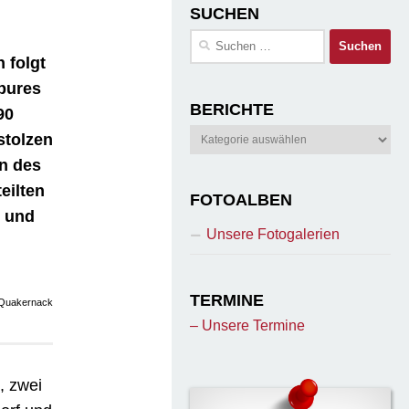
SUCHEN
Suchen
nach:
 folgt
 pures
BERICHTE
90
Berichte
stolzen
on des
eilten
FOTOALBEN
 und
Unsere Fotogalerien
TERMINE
 Quakernack
– Unsere Termine
, zwei