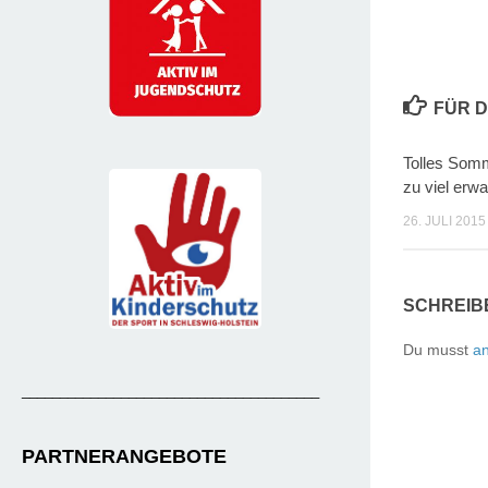
FÜR D
Tolles Somm
zu viel erwa
26. JULI 2015
SCHREIB
Du musst
a
_______________________________________
PARTNERANGEBOTE