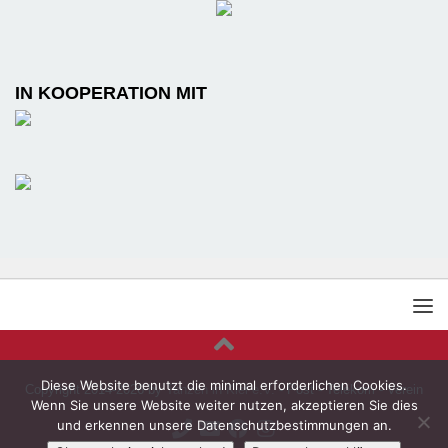
IN KOOPERATION MIT
Diese Website benutzt die minimal erforderlichen Cookies.
Copyright 2014-2026 by
Tanzen in Kiel e.V.
- Post - Telekom - Verein
Wenn Sie unsere Website weiter nutzen, akzeptieren Sie dies
und erkennen unsere Datenschutzbestimmungen an.