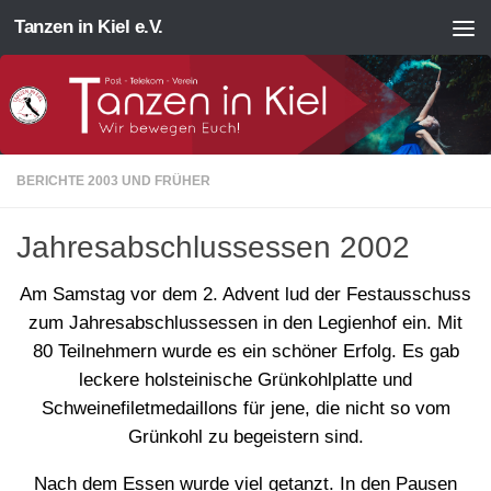
Tanzen in Kiel e.V.
Zum Inhalt springen
BERICHTE 2003 UND FRÜHER
Jahresabschlussessen 2002
Am Samstag vor dem 2. Advent lud der Festausschuss
zum Jahresabschlussessen in den Legienhof ein. Mit
80 Teilnehmern wurde es ein schöner Erfolg. Es gab
leckere holsteinische Grünkohlplatte und
Schweinefiletmedaillons für jene, die nicht so vom
Grünkohl zu begeistern sind.
Nach dem Essen wurde viel getanzt. In den Pausen