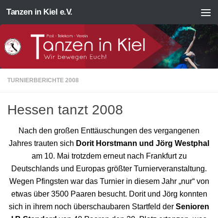
Tanzen in Kiel e.V.
Zum Inhalt springen
TURNIERBERICHTE 2008
Hessen tanzt 2008
Nach den großen Enttäuschungen des vergangenen
Jahres trauten sich
Dorit Horstmann und Jörg Westphal
am 10. Mai trotzdem erneut nach Frankfurt zu
Deutschlands und Europas größter Turnierveranstaltung.
Wegen Pfingsten war das Turnier in diesem Jahr „nur“ von
etwas über 3500 Paaren besucht. Dorit und Jörg konnten
sich in ihrem noch überschaubaren Startfeld der
Senioren