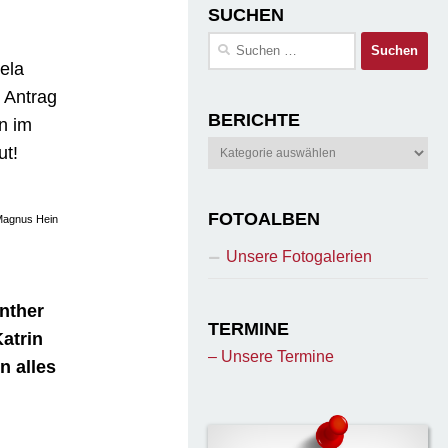
SUCHEN
Suchen
nach:
ela
 Antrag
BERICHTE
n im
Berichte
ut!
FOTOALBEN
Magnus Hein
Unsere Fotogalerien
nther
TERMINE
atrin
– Unsere Termine
n alles