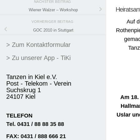
NÄCHSTER BEITRAG
Heiratsan
Wiener Walzer – Workshop
Auf 
VORHERIGER BEITRAG
Rothenpi
GOC 2010 in Stuttgart
gemach
> Zum Kontaktformular
Tanz
> Zu unserer App - TiKi
Tanzen in Kiel e.V.
Post - Telekom - Verein
Suchskrug 1
24107 Kiel
Am 18.
Hallman
Uslar un
TELEFON
Tel. 0431 / 88 88 35 88
FAX: 0431 / 888 666 21