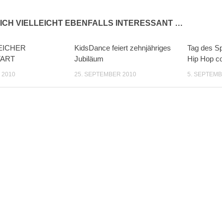
ICH VIELLEICHT EBENFALLS INTERESSANT …
EICHER
KidsDance feiert zehnjähriges
Tag des Sp
TART
Jubiläum
Hip Hop co
 2010
25. SEPTEMBER 2010
5. SEPTEMB