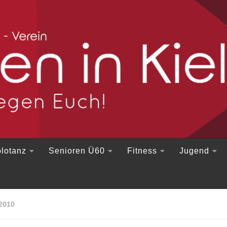
lotanz
Senioren Ü60
Fitness
Jugend
2010