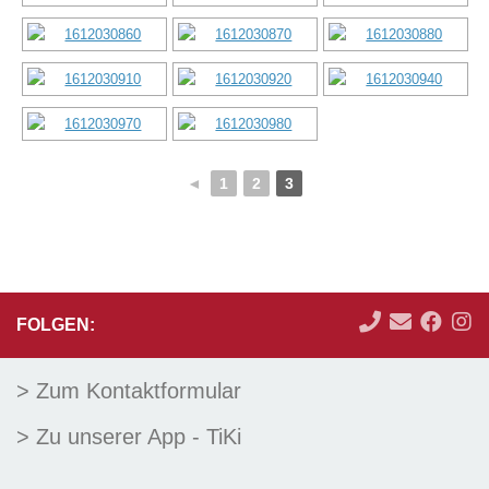
◄
1
2
3
FOLGEN:
> Zum Kontaktformular
> Zu unserer App - TiKi