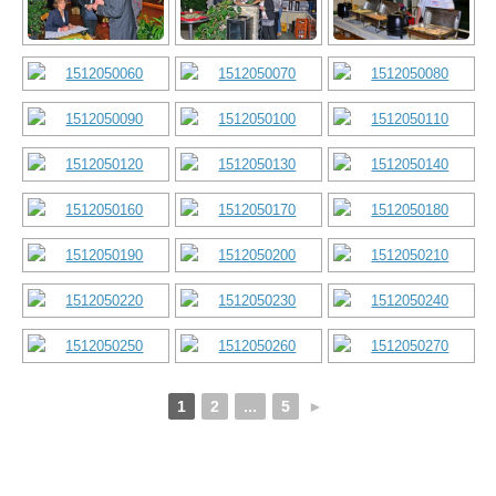
1
2
...
5
►