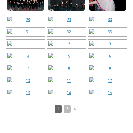
1
2
►