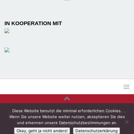
IN KOOPERATION MIT
Diese Website benutzt die minimal erforderlichen Cookies.
Copyright 2014-2026 by
Tanzen in Kiel e.V.
- Post - Telekom - Verein
Wenn Sie unsere Website weiter nutzen, akzeptieren Sie dies
und erkennen unsere Datenschutzbestimmungen an.
Okay, geht ja nicht anders!
Datenschutzerklärung