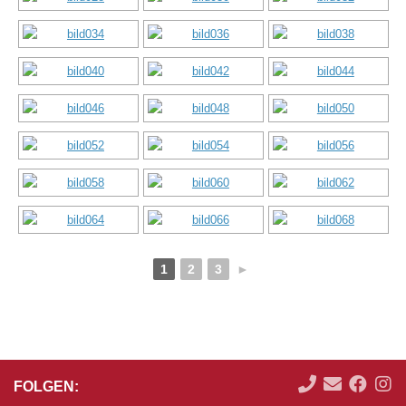
1
2
3
►
FOLGEN: