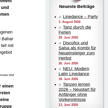
inment
Neueste Beiträge
n und
mmen
Linedance – Party
3. August 2026
Tanz durch die
ngenen
Ferien
29. Juni 2026
d Bahar
Discofox und
ief mit
Salsa als Kombi für
ngebot
Neueinsteiger zum
Herbst
26. Juni 2026
NEU: Modern
Latin Linedance
hristian Wulf
18. Juni 2026
Tanzen lernen
r einen
2026 – Neustart für
rsten
Anfänger ohne
eine
Vorkenntnisse
13. Juni 2026
Gruppe