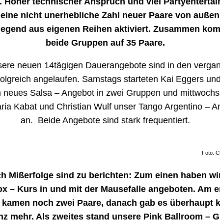
rt. Hoher technischer Anspruch und viel Partyenterta
eine nicht unerhebliche Zahl neuer Paare von auße
egend aus eigenen Reihen aktiviert. Zusammen ko
beide Gruppen auf 35 Paare.
ere neuen 14tägigen Dauerangebote sind in den verga
folgreich angelaufen. Samstags starteten Kai Eggers un
 neues Salsa – Angebot in zwei Gruppen und mittwochs l
ia Kabat und Christian Wulf unser Tango Argentino – A
an. Beide Angebote sind stark frequentiert.
Foto: C
h Mißerfolge sind zu berichten: Zum einen haben wi
ox – Kurs in und mit der Mausefalle angeboten. Am e
kamen noch zwei Paare, danach gab es überhaupt k
z mehr. Als zweites stand unsere Pink Ballroom – 