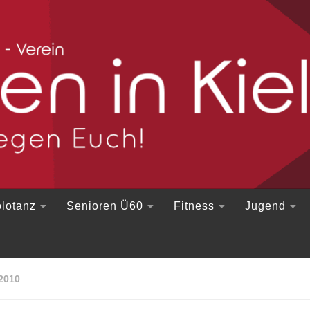
lotanz
Senioren Ü60
Fitness
Jugend
2010