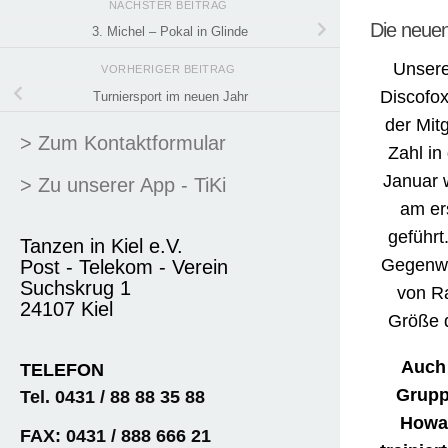
NÄCHSTER BEITRAG
Die neuen
3. Michel – Pokal in Glinde
Unsere
VORHERIGER BEITRAG
Discofox
Turniersport im neuen Jahr
der Mitg
> Zum Kontaktformular
Zahl in
Januar 
> Zu unserer App - TiKi
am er
geführt
Tanzen in Kiel e.V.
Gegenwär
Post - Telekom - Verein
Suchskrug 1
von R
24107 Kiel
Größe d
Auch 
TELEFON
Grupp
Tel. 0431 / 88 88 35 88
Howal
FAX: 0431 / 888 666 21