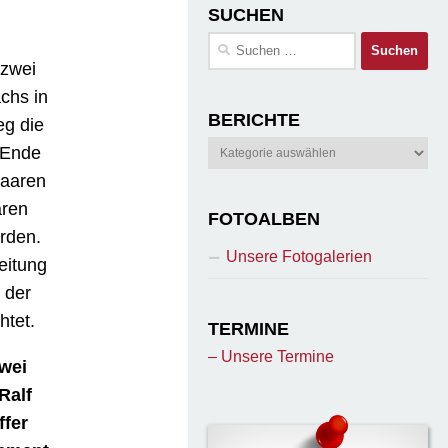
SUCHEN
Suchen
nach:
 zwei
chs in
BERICHTE
eg die
Berichte
 Ende
Paaren
aren
FOTOALBEN
rden.
Unsere Fotogalerien
eitung
 der
htet.
TERMINE
– Unsere Termine
Zwei
Ralf
ffer