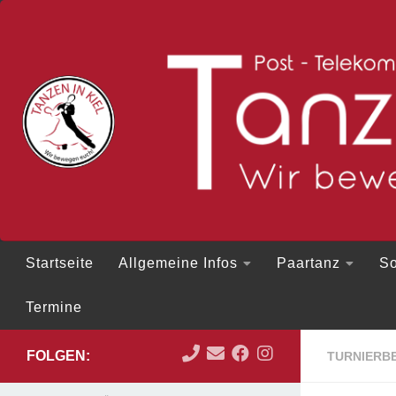
Zum Inhalt springen
Startseite
Allgemeine Infos
Paartanz
So
Termine
FOLGEN:
TURNIERBE