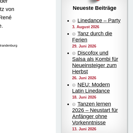
 der
Neueste Beiträge
tz von
 René
Linedance – Party
e.
3. August 2026
Tanz durch die
Ferien
Brandenburg
29. Juni 2026
Discofox und
Salsa als Kombi für
Neueinsteiger zum
Herbst
26. Juni 2026
NEU: Modern
Mal –
Latin Linedance
wettbewerb beim
18. Juni 2026
nholz
Tanzen lernen
2026 – Neustart für
BER 2011
Anfänger ohne
Vorkenntnisse
13. Juni 2026