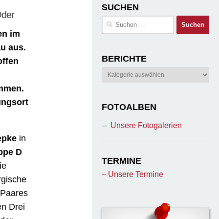
SUCHEN
Oder
Suchen
nach:
en im
au aus.
BERICHTE
offen
Berichte
ommen.
ungsort
FOTOALBEN
Unsere Fotogalerien
epke
in
ppe D
TERMINE
ie
– Unsere Termine
rgische
 Paares
en Drei