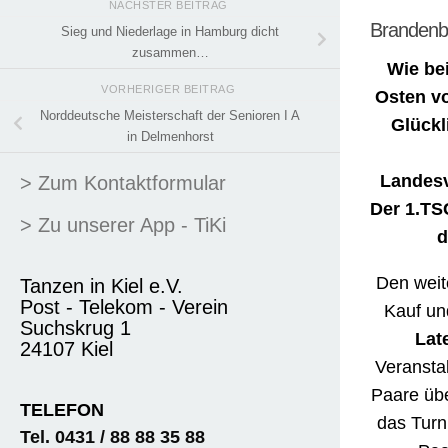
NÄCHSTER BEITRAG
Brandenbu
Sieg und Niederlage in Hamburg dicht
zusammen…
Wie be
VORHERIGER BEITRAG
Osten vo
Norddeutsche Meisterschaft der Senioren I A
Glückl
in Delmenhorst
Landesv
> Zum Kontaktformular
Der 1.TS
> Zu unserer App - TiKi
d
Den wei
Tanzen in Kiel e.V.
Post - Telekom - Verein
Kauf un
Suchskrug 1
Lat
24107 Kiel
Veransta
Paare üb
TELEFON
das Turn
Tel. 0431 / 88 88 35 88