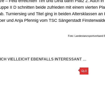
re – Feld erreichten Tim und Dina dann Platz 2. Auch in
ppe II D schnitten beide zufrieden mit einem vierten Pla
b. Turniersieg und Titel ging in beiden Altersklassen an
er und Anja Pfennig vom TSC Sängerstadt Finsterwald
Foto: Landestanzsportverband 
ICH VIELLEICHT EBENFALLS INTERESSANT …
ererfolg zum
Bielefeld und Hamburg: Ein
Das erste 
0
nn in Hamburg –
Wochenende mit Kanten
Breitsport
Team Alte
15. NOVEMBER 2011
011
17. SEPTEM