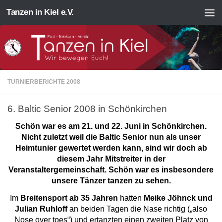
Tanzen in Kiel e.V.
Zum Inhalt springen
TURNIERBERICHTE 2008
6. Baltic Senior 2008 in Schönkirchen
Schön war es am 21. und 22. Juni in Schönkirchen.
Nicht zuletzt weil die Baltic Senior nun als unser
Heimtunier gewertet werden kann, sind wir doch ab
diesem Jahr Mitstreiter in der
Veranstaltergemeinschaft. Schön war es insbesondere
unsere Tänzer tanzen zu sehen.
Im
Breitensport ab 35 Jahren
hatten
Meike Jöhnck und
Julian Ruhloff
an beiden Tagen die Nase richtig („also
Nose over toes“) und ertanzten einen zweiten Platz von