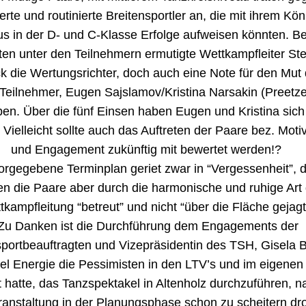
ierte und routinierte Breitensportler an, die mit ihrem Kö
s in der D- und C-Klasse Erfolge aufweisen könnten. Be
ten unter den Teilnehmern ermutigte Wettkampfleiter Ste
k die Wertungsrichter, doch auch eine Note für den Mut 
 Teilnehmer, Eugen Sajslamov/Kristina Narsakin (Preetz
en. Über die fünf Einsen haben Eugen und Kristina sich 
. Vielleicht sollte auch das Auftreten der Paare bez. Moti
und Engagement zukünftig mit bewertet werden!?
rgegebene Terminplan geriet zwar in “Vergessenheit”, d
n die Paare aber durch die harmonische und ruhige Art 
tkampfleitung “betreut” und nicht “über die Fläche gejagt
u Danken ist die Durchführung dem Engagements der
sportbeauftragten und Vizepräsidentin des TSH, Gisela 
viel Energie die Pessimisten in den LTV’s und im eigenen
 hatte, das Tanzspektakel in Altenholz durchzuführen, 
ranstaltung in der Planungsphase schon zu scheitern dr