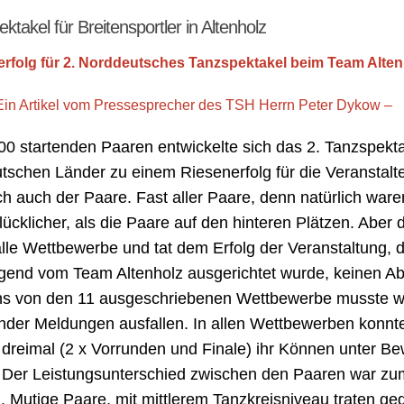
ktakel für Breitensportler in Altenholz
rfolg für 2. Norddeutsches Tanzspektakel beim Team Alten
Ein Artikel vom Pressesprecher des TSH Herrn Peter Dykow –
100 startenden Paaren entwickelte sich das 2. Tanzspekt
tschen Länder zu einem Riesenerfolg für die Veranstalt
ch auch der Paare. Fast aller Paare, denn natürlich ware
lücklicher, als die Paare auf den hinteren Plätzen. Aber d
alle Wettbewerbe und tat dem Erfolg der Veranstaltung, d
gend vom Team Altenholz ausgerichtet wurde, keinen Ab
ns von den 11 ausgeschriebenen Wettbewerbe musste 
der Meldungen ausfallen. In allen Wettbewerben konnte
dreimal (2 x Vorrunden und Finale) ihr Können unter Be
. Der Leistungsunterschied zwischen den Paaren war zum
g. Mutige Paare, mit mittlerem Tanzkreisniveau traten ge