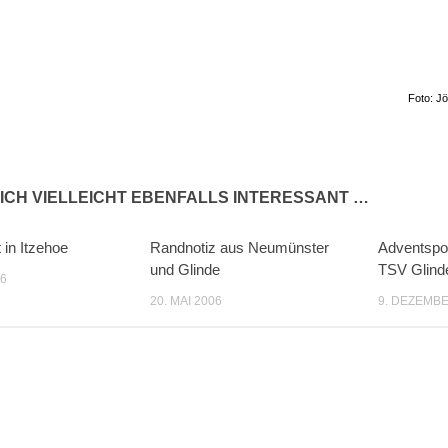
Foto: J
ICH VIELLEICHT EBENFALLS INTERESSANT …
 in Itzehoe
Randnotiz aus Neumünster
Adventspok
und Glinde
TSV Glind
06
20. MAI 2006
9. DEZEMBE