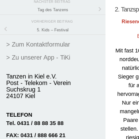
NÄCHSTER BEITRAG
2. Tanzspe
Tag des Tanzens
Riesene
VORHERIGER BEITRAG
5. Kids – Festival
> Zum Kontaktformular
Mit fast 
> Zu unserer App - TiKi
norddeu
natürli
Tanzen in Kiel e.V.
Sieger g
Post - Telekom - Verein
für 
Suchskrug 1
hervorra
24107 Kiel
Nur ei
mangeln
TELEFON
Paare 
Tel. 0431 / 88 88 35 88
stellen
FAX: 0431 / 888 666 21
riesi