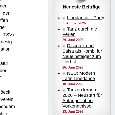
nnen
Neueste Beiträge
i den
Linedance – Party
ffen
3. August 2026
der
Tanz durch die
Ferien
er TSV)
29. Juni 2026
riesig
Discofox und
vation
Salsa als Kombi für
Neueinsteiger zum
Herbst
afür
26. Juni 2026
der
NEU: Modern
”.
Latin Linedance
18. Juni 2026
Tanzen lernen
Böeck,
2026 – Neustart für
 Verein
Anfänger ohne
Vorkenntnisse
nachdem
13. Juni 2026
ohte.