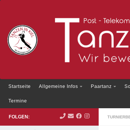
Zum Inhalt springen
Startseite
Allgemeine Infos
Paartanz
So
Termine
FOLGEN:
TURNIERBE