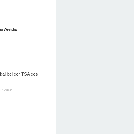
örg Westphal
al bei der TSA des
e
R 2006