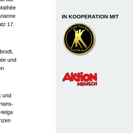
 Mathée
arianne
IN KOOPERATION MIT
tz 17.
brodt,
hée und
en
k und
 Hans-
Helga
enzen