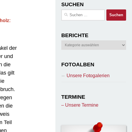
SUCHEN
Suchen
nach:
holz:
BERICHTE
Berichte
akel der
er und
n die
FOTOALBEN
as gilt
Unsere Fotogalerien
ie
bruch.
TERMINE
wegen
– Unsere Termine
n die
weis
 Teil
gen