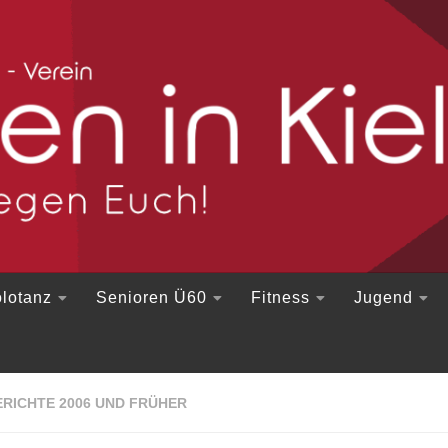
lotanz
Senioren Ü60
Fitness
Jugend
RICHTE 2006 UND FRÜHER