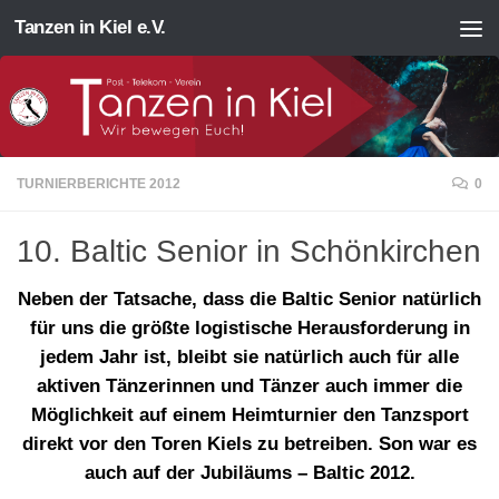
Tanzen in Kiel e.V.
Zum Inhalt springen
TURNIERBERICHTE 2012
0
10. Baltic Senior in Schönkirchen
Neben der Tatsache, dass die Baltic Senior natürlich
für uns die größte logistische Herausforderung in
jedem Jahr ist, bleibt sie natürlich auch für alle
aktiven Tänzerinnen und Tänzer auch immer die
Möglichkeit auf einem Heimturnier den Tanzsport
direkt vor den Toren Kiels zu betreiben. Son war es
auch auf der Jubiläums – Baltic 2012.