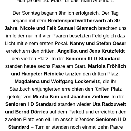
Humpe den 10. Platz für das Team Altenholz.
Der Sonntag begann ähnlich erfolgreich. Der Tag
begann mit dem
Breitensportwettberwerb ab 30
Jahre
.
Nicole und Falk Samuel Glamsch
brachten uns
im leider nur mit vier Paaren besetzten Feld gleich das
Licht mit einem ersten Pokal.
Nanny und Stefan Oeser
erreichtern den dritten,
Angelika und Jens Krützfeldt
den vierten Platz. In der
Senioren III D Standard
standen heute sechs Paare am Start.
Mariola Fröhlich
und Hanpeter Reinicke
tanzten den dritten Platz.
Magdalena und Wolfgang Lockenvitz
, die ihr
Startbuch entjungferten erreichten den fünften Platz
gefolgt von
Mi-sha Kim und Joachim Zietlow.
In der
Senioren I D Standard
standen wieder
Uta Radzuweit
und Bernd Dörries
auf dem Parkett und erreichten den
zweiten Platz von elf. Im anschließenden
Senioren II D
Standard
– Turnier standen noch einmal zehn Paare