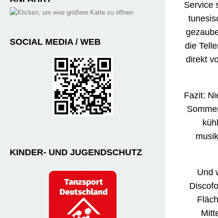
Service 
tunesis
gezaube
SOCIAL MEDIA / WEB
die Tell
direkt v
Fazit: N
Sommera
küh
musik
KINDER- UND JUGENDSCHUTZ
Und w
Discofo
Fläch
Mitt