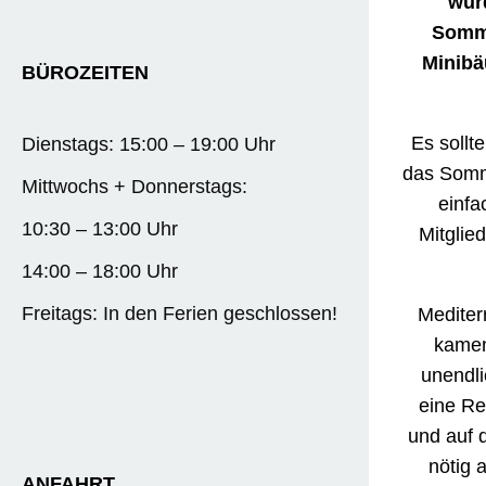
wur
Somme
Minibä
BÜROZEITEN
Es sollt
Dienstags: 15:00 – 19:00 Uhr
das Somme
Mittwochs + Donnerstags:
einfa
10:30 – 13:00 Uhr
Mitglie
14:00 – 18:00 Uhr
Freitags: In den Ferien geschlossen!
Mediter
kamen
unendli
eine Re
und auf 
nötig 
ANFAHRT