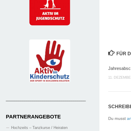
FÜR D
Jahresabsc
11. DEZEMBE
_______________________________________
SCHREIB
PARTNERANGEBOTE
Du musst
a
Hochzeits – Tanzkurse / Heiraten