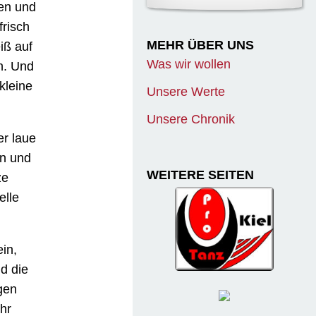
en und
frisch
MEHR ÜBER UNS
iß auf
Was wir wollen
n. Und
kleine
Unsere Werte
Unsere Chronik
er laue
en und
WEITERE SEITEN
ze
elle
in,
d die
gen
hr