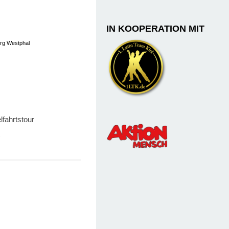
IN KOOPERATION MIT
örg Westphal
fahrtstour
0
3