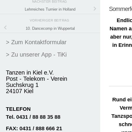
NÄCHSTER BEITRAG
Sommerfes
Lehrreiches Turnier in Holland
Endli
VORHERIGER BEITRAG
Namen au
10. Dancecomp in Wuppertal
aber nur
> Zum Kontaktformular
in Erin
> Zu unserer App - TiKi
Tanzen in Kiel e.V.
Post - Telekom - Verein
Suchskrug 1
24107 Kiel
Rund ei
Verm
TELEFON
Tanzspo
Tel. 0431 / 88 88 35 88
schn
FAX: 0431 / 888 666 21