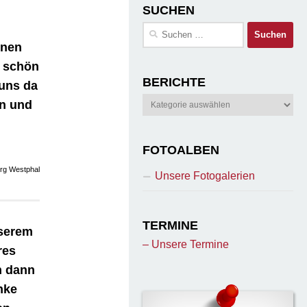
SUCHEN
Suchen
nach:
inen
g schön
BERICHTE
 uns da
Berichte
in und
FOTOALBEN
örg Westphal
Unsere Fotogalerien
TERMINE
nserem
– Unsere Termine
res
h dann
nke