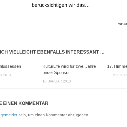
berücksichtigen wir das…
Foto: J
ICH VIELLEICHT EBENFALLS INTERESSANT …
hlussessen
KulturLife wird für zwei Jahre
17. Himmel
0
unser Sponsor
R 2013
11. MAI 201
10. JANUAR 2013
E EINEN KOMMENTAR
ngemeldet
sein, um einen Kommentar abzugeben.