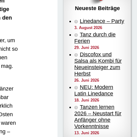
en
Neueste Beiträge
tige
h den
Linedance – Party
3. August 2026
Tanz durch die
her, um
Ferien
29. Juni 2026
nicht so
Discofox und
hen
Salsa als Kombi für
r mag.
Neueinsteiger zum
Herbst
26. Juni 2026
NEU: Modern
Tänzer
Latin Linedance
nbar
18. Juni 2026
klich
Tanzen lernen
2026 – Neustart für
 Osten
Anfänger ohne
e waren
Vorkenntnisse
ing –
13. Juni 2026