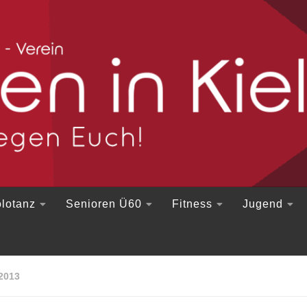
lotanz
Senioren Ü60
Fitness
Jugend
2013