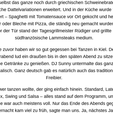
selbst das ganze noch durch griechischen Schweinebrat
che Dattelvariationen erweitert. Und in der Küche wurde 
rt – Spaghetti mit Tomatensauce vor Ort gekocht und he
er oder Bleche mit Pizza, die ständig neu gemacht wurde
or der Tür stand der Tagesgrillmeister Rüdiger und grillte 
südfranzösische Lammsteaks medium.
ie zuvor haben wir so gut gegessen bei Tanzen in Kiel. D
bend lud ein draußen bis in den späten Abend zu sitz
le Getränke zu genießen. DJ Sunny untermalte das gan
alisch. Ganz deutsch gab es natürlich auch das tradition
Freibier.
er tanzen wollte, der ging einfach hinein. Standard, Late
x, Swing und Salsa – alles stand auf dem Programm, un
e war auch meistens voll. Nur das Ende des Abends ge
ernacht kam viel zu früh, sagte man uns. Ja, nächstes Ja