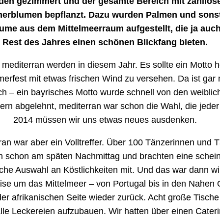
den gezimmert und der gesamte Bereich mit zahllos
rblumen bepflanzt. Dazu wurden Palmen und sons
ume aus dem Mittelmeerraum aufgestellt, die ja auc
Rest des Jahres einen schönen Blickfang bieten.
e mediterran werden in diesem Jahr. Es sollte ein Motto 
rfest mit etwas frischen Wind zu versehen. Da ist gar 
ch – ein bayrisches Motto wurde schnell von den weiblic
dern abgelehnt, mediterran war schon die Wahl, die jede
2014 müssen wir uns etwas neues ausdenken.
ran war aber ein Volltreffer. Über 100 Tänzerinnen und 
 schon am späten Nachmittag und brachten eine schei
che Auswahl an Köstlichkeiten mit. Und das war dann wir
ise um das Mittelmeer – von Portugal bis in den Nahen
der afrikanischen Seite wieder zurück. Acht große Tisch
alle Leckereien aufzubauen. Wir hatten über einen Cater