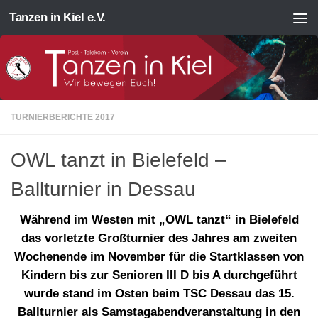
Tanzen in Kiel e.V.
Zum Inhalt springen
TURNIERBERICHTE 2017
OWL tanzt in Bielefeld –
Ballturnier in Dessau
Während im Westen mit „OWL tanzt“ in Bielefeld
das vorletzte Großturnier des Jahres am zweiten
Wochenende im November für die Startklassen von
Kindern bis zur Senioren III D bis A durchgeführt
wurde stand im Osten beim TSC Dessau das 15.
Ballturnier als Samstagabendveranstaltung in den