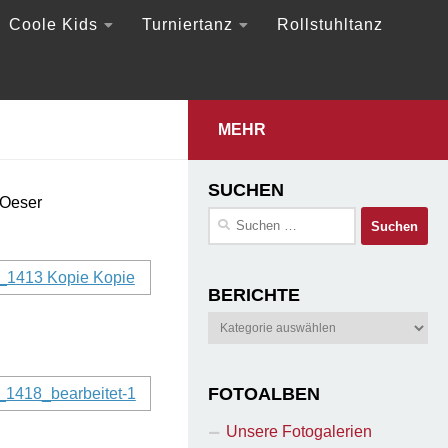
Coole Kids
Turniertanz
Rollstuhltanz
MEHR
SUCHEN
 Oeser
Suchen
nach:
BERICHTE
Berichte
FOTOALBEN
Unsere Fotogalerien