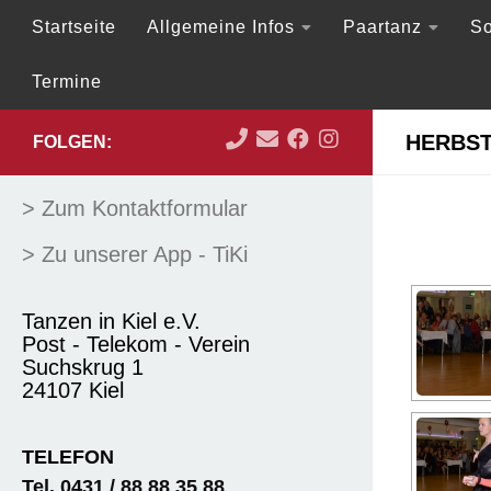
Startseite
Allgemeine Infos
Paartanz
So
Zum Inhalt springen
Termine
HERBST
FOLGEN:
> Zum Kontaktformular
> Zu unserer App - TiKi
Tanzen in Kiel e.V.
Post - Telekom - Verein
Suchskrug 1
24107 Kiel
TELEFON
Tel. 0431 / 88 88 35 88