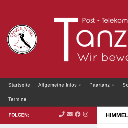
Zum Inhalt springen
Startseite
Allgemeine Infos
Paartanz
So
Termine
HIMMEL
FOLGEN: