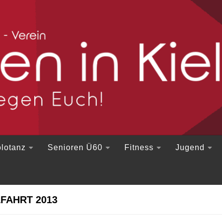
lotanz
Senioren Ü60
Fitness
Jugend
FAHRT 2013