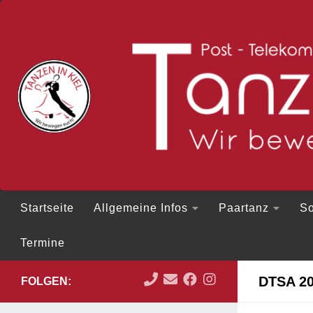
Zum Inhalt springen
Startseite
Allgemeine Infos
Paartanz
So
Termine
DTSA 2
FOLGEN: