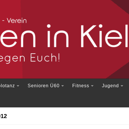
lotanz
Senioren Ü60
Fitness
Jugend
012