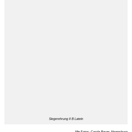
Siegerehrung II B Latein
Alle Fotos: Carola Bayer, Ahrensburg