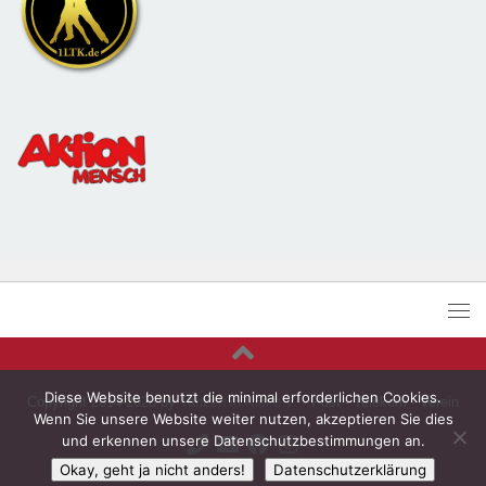
Diese Website benutzt die minimal erforderlichen Cookies.
Copyright 2014-2026 by
Tanzen in Kiel e.V.
- Post - Telekom - Verein
Wenn Sie unsere Website weiter nutzen, akzeptieren Sie dies
und erkennen unsere Datenschutzbestimmungen an.
Okay, geht ja nicht anders!
Datenschutzerklärung