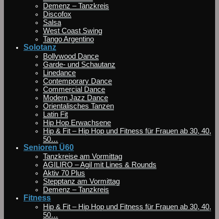
Demenz – Tanzkreis
Discofox
Salsa
West Coast Swing
Tango Argentino
Solotanz
Bollywood Dance
Garde- und Schautanz
Linedance
Contemporary Dance
Commercial Dance
Modern Jazz Dance
Orientalisches Tanzen
Latin Fit
Hip Hop Erwachsene
Hip & Fit – Hip Hop und Fitness für Frauen ab 30, 40,
50…
Senioren Ü60
Tanzkreise am Vormittag
AGILIRO – Agil mit Lines & Rounds
Aktiv 70 Plus
Stepptanz am Vormittag
Demenz – Tanzkreis
Fitness
Hip & Fit – Hip Hop und Fitness für Frauen ab 30, 40,
50…