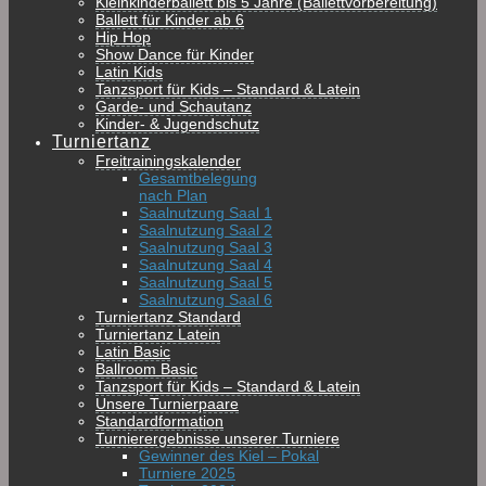
Kleinkinderballett bis 5 Jahre (Ballettvorbereitung)
Ballett für Kinder ab 6
Hip Hop
Show Dance für Kinder
Latin Kids
Tanzsport für Kids – Standard & Latein
Garde- und Schautanz
Kinder- & Jugendschutz
Turniertanz
Freitrainingskalender
Gesamtbelegung
nach Plan
Saalnutzung Saal 1
Saalnutzung Saal 2
Saalnutzung Saal 3
Saalnutzung Saal 4
Saalnutzung Saal 5
Saalnutzung Saal 6
Turniertanz Standard
Turniertanz Latein
Latin Basic
Ballroom Basic
Tanzsport für Kids – Standard & Latein
Unsere Turnierpaare
Standardformation
Turnierergebnisse unserer Turniere
Gewinner des Kiel – Pokal
Turniere 2025