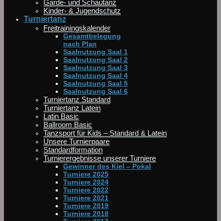
Garde- und Schautanz
Kinder- & Jugendschutz
Turniertanz
Freitrainingskalender
Gesamtbelegung
nach Plan
Saalnutzung Saal 1
Saalnutzung Saal 2
Saalnutzung Saal 3
Saalnutzung Saal 4
Saalnutzung Saal 5
Saalnutzung Saal 6
Turniertanz Standard
Turniertanz Latein
Latin Basic
Ballroom Basic
Tanzsport für Kids – Standard & Latein
Unsere Turnierpaare
Standardformation
Turnierergebnisse unserer Turniere
Gewinner des Kiel – Pokal
Turniere 2025
Turniere 2024
Turniere 2022
Turniere 2021
Turniere 2019
Turniere 2018