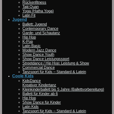
Rückenfitness
Taiji Quan
Yoga (Hatha Yoga)
Latin Fit
Jugend
Ballett: Jugend
Contemporary Dance
Garde- und Schautanz
Hip Hop
K-Pop
Latin Basic
Modern Jazz Dance
Show Dance Youth
Show Dance Leistungssport
Streetdance / Hip Hop: Leistung & Show
Commercial Dance
Tanzsport für Kids – Standard & Latein
Coole Kids
KidsDance
Kreativer Kindertanz
Kleinkinderballett bis 5 Jahre (Ballettvorbereitung)
Ballett für Kinder ab 6
Hip Hop
Show Dance für Kinder
Latin Kids
Tanzsport für Kids – Standard & Latein