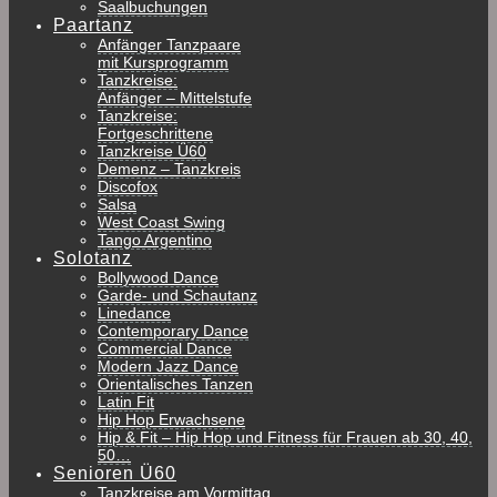
Saalbuchungen
Paartanz
Anfänger Tanzpaare
mit Kursprogramm
Tanzkreise:
Anfänger – Mittelstufe
Tanzkreise:
Fortgeschrittene
Tanzkreise Ü60
Demenz – Tanzkreis
Discofox
Salsa
West Coast Swing
Tango Argentino
Solotanz
Bollywood Dance
Garde- und Schautanz
Linedance
Contemporary Dance
Commercial Dance
Modern Jazz Dance
Orientalisches Tanzen
Latin Fit
Hip Hop Erwachsene
Hip & Fit – Hip Hop und Fitness für Frauen ab 30, 40,
50…
Senioren Ü60
Tanzkreise am Vormittag