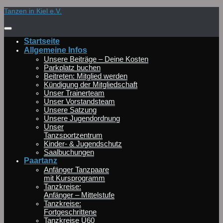
Zum
Tanzen in Kiel e.V.
Inhalt
springen
Startseite
Allgemeine Infos
Unsere Beiträge – Deine Kosten
Parkplatz buchen
Beitreten: Mitglied werden
Kündigung der Mitgliedschaft
Unser Trainerteam
Unser Vorstandsteam
Unsere Satzung
Unsere Jugendordnung
Unser
Tanzsportzentrum
Kinder- & Jugendschutz
Saalbuchungen
Paartanz
Anfänger Tanzpaare
mit Kursprogramm
Tanzkreise:
Anfänger – Mittelstufe
Tanzkreise:
Fortgeschrittene
Tanzkreise Ü60