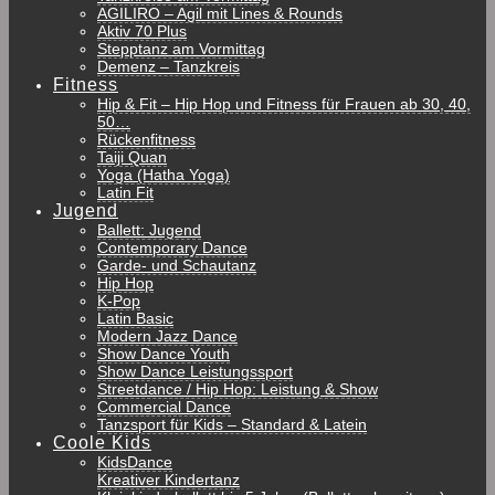
AGILIRO – Agil mit Lines & Rounds
Aktiv 70 Plus
Stepptanz am Vormittag
Demenz – Tanzkreis
Fitness
Hip & Fit – Hip Hop und Fitness für Frauen ab 30, 40,
50…
Rückenfitness
Taiji Quan
Yoga (Hatha Yoga)
Latin Fit
Jugend
Ballett: Jugend
Contemporary Dance
Garde- und Schautanz
Hip Hop
K-Pop
Latin Basic
Modern Jazz Dance
Show Dance Youth
Show Dance Leistungssport
Streetdance / Hip Hop: Leistung & Show
Commercial Dance
Tanzsport für Kids – Standard & Latein
Coole Kids
KidsDance
Kreativer Kindertanz