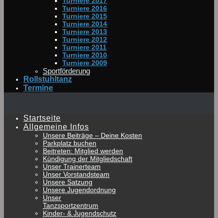
Turniere 2017
Turniere 2016
Turniere 2015
Turniere 2014
Turniere 2013
Turniere 2012
Turniere 2011
Turniere 2010
Turniere 2009
Sportförderung
Rollstuhltanz
Termine
Startseite
Allgemeine Infos
Unsere Beiträge – Deine Kosten
Parkplatz buchen
Beitreten: Mitglied werden
Kündigung der Mitgliedschaft
Unser Trainerteam
Unser Vorstandsteam
Unsere Satzung
Unsere Jugendordnung
Unser
Tanzsportzentrum
Kinder- & Jugendschutz