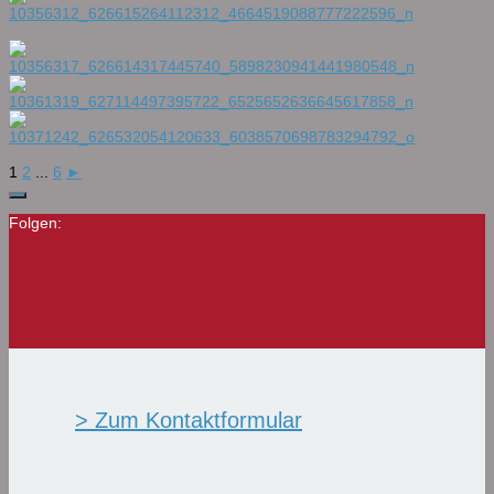
1
2
...
6
►
Folgen:
> Zum Kontaktformular