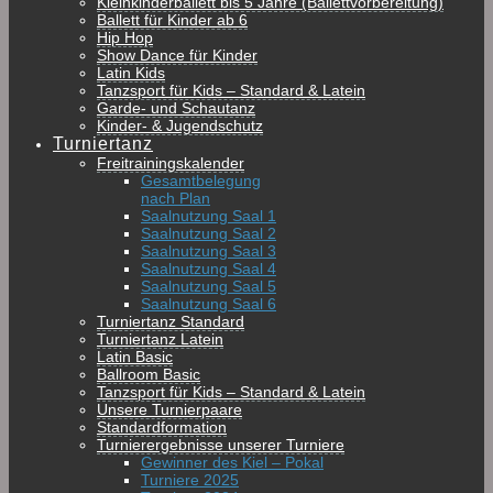
Kleinkinderballett bis 5 Jahre (Ballettvorbereitung)
Ballett für Kinder ab 6
Hip Hop
Show Dance für Kinder
Latin Kids
Tanzsport für Kids – Standard & Latein
Garde- und Schautanz
Kinder- & Jugendschutz
Turniertanz
Freitrainingskalender
Gesamtbelegung
nach Plan
Saalnutzung Saal 1
Saalnutzung Saal 2
Saalnutzung Saal 3
Saalnutzung Saal 4
Saalnutzung Saal 5
Saalnutzung Saal 6
Turniertanz Standard
Turniertanz Latein
Latin Basic
Ballroom Basic
Tanzsport für Kids – Standard & Latein
Unsere Turnierpaare
Standardformation
Turnierergebnisse unserer Turniere
Gewinner des Kiel – Pokal
Turniere 2025