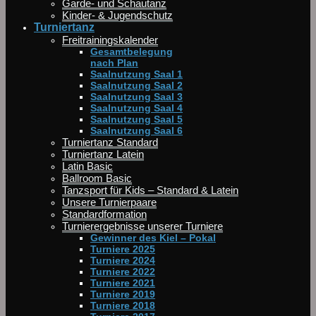
Garde- und Schautanz
Kinder- & Jugendschutz
Turniertanz
Freitrainingskalender
Gesamtbelegung
nach Plan
Saalnutzung Saal 1
Saalnutzung Saal 2
Saalnutzung Saal 3
Saalnutzung Saal 4
Saalnutzung Saal 5
Saalnutzung Saal 6
Turniertanz Standard
Turniertanz Latein
Latin Basic
Ballroom Basic
Tanzsport für Kids – Standard & Latein
Unsere Turnierpaare
Standardformation
Turnierergebnisse unserer Turniere
Gewinner des Kiel – Pokal
Turniere 2025
Turniere 2024
Turniere 2022
Turniere 2021
Turniere 2019
Turniere 2018