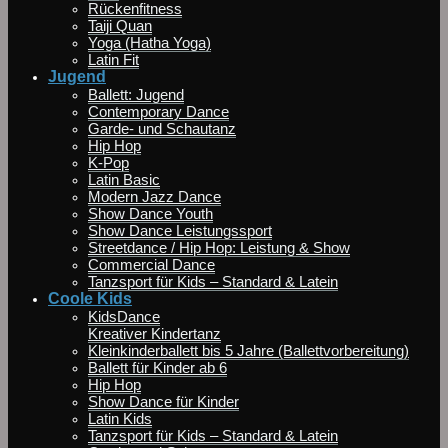
Rückenfitness
Taiji Quan
Yoga (Hatha Yoga)
Latin Fit
Jugend
Ballett: Jugend
Contemporary Dance
Garde- und Schautanz
Hip Hop
K-Pop
Latin Basic
Modern Jazz Dance
Show Dance Youth
Show Dance Leistungssport
Streetdance / Hip Hop: Leistung & Show
Commercial Dance
Tanzsport für Kids – Standard & Latein
Coole Kids
KidsDance
Kreativer Kindertanz
Kleinkinderballett bis 5 Jahre (Ballettvorbereitung)
Ballett für Kinder ab 6
Hip Hop
Show Dance für Kinder
Latin Kids
Tanzsport für Kids – Standard & Latein