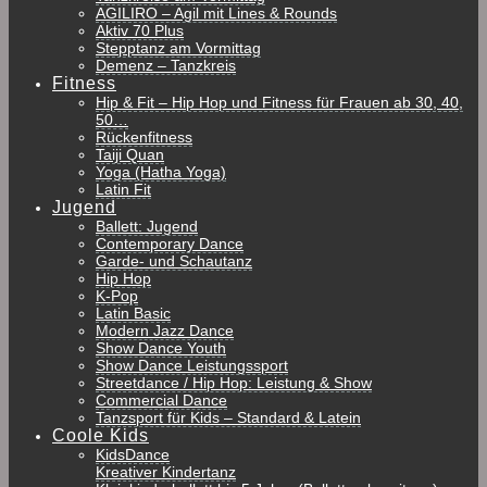
AGILIRO – Agil mit Lines & Rounds
Aktiv 70 Plus
Stepptanz am Vormittag
Demenz – Tanzkreis
Fitness
Hip & Fit – Hip Hop und Fitness für Frauen ab 30, 40,
50…
Rückenfitness
Taiji Quan
Yoga (Hatha Yoga)
Latin Fit
Jugend
Ballett: Jugend
Contemporary Dance
Garde- und Schautanz
Hip Hop
K-Pop
Latin Basic
Modern Jazz Dance
Show Dance Youth
Show Dance Leistungssport
Streetdance / Hip Hop: Leistung & Show
Commercial Dance
Tanzsport für Kids – Standard & Latein
Coole Kids
KidsDance
Kreativer Kindertanz