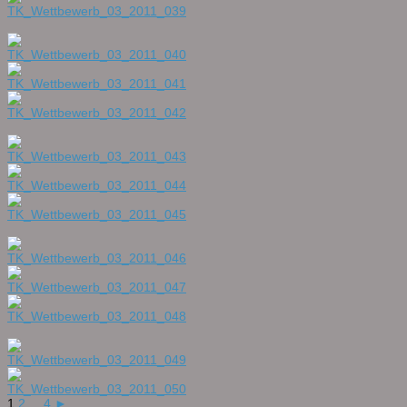
1
2
...
4
►