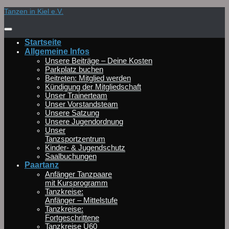
Zum
Tanzen in Kiel e.V.
Inhalt
springen
Startseite
Allgemeine Infos
Unsere Beiträge – Deine Kosten
Parkplatz buchen
Beitreten: Mitglied werden
Kündigung der Mitgliedschaft
Unser Trainerteam
Unser Vorstandsteam
Unsere Satzung
Unsere Jugendordnung
Unser
Tanzsportzentrum
Kinder- & Jugendschutz
Saalbuchungen
Paartanz
Anfänger Tanzpaare
mit Kursprogramm
Tanzkreise:
Anfänger – Mittelstufe
Tanzkreise:
Fortgeschrittene
Tanzkreise Ü60