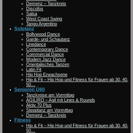
Demenz – Tanzkreis
Discofox
Salsa
West Coast Swing
Tango Argentino
Solotanz
Bollywood Dance
Garde- und Schautanz
Linedance
Contemporary Dance
Commercial Dance
Modern Jazz Dance
Orientalisches Tanzen
Latin Fit
Hip Hop Erwachsene
Hip & Fit – Hip Hop und Fitness für Frauen ab 30, 40,
50…
Senioren Ü60
Tanzkreise am Vormittag
AGILIRO – Agil mit Lines & Rounds
Aktiv 70 Plus
Stepptanz am Vormittag
Demenz – Tanzkreis
Fitness
Hip & Fit – Hip Hop und Fitness für Frauen ab 30, 40,
50…