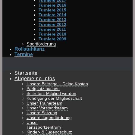
Turniere 2017
Turniere 2016
Turniere 2015
Turniere 2014
Turniere 2013
Turniere 2012
Turniere 2011
Turniere 2010
Turniere 2009
Sportförderung
Rollstuhltanz
Termine
Startseite
Allgemeine Infos
Unsere Beiträge – Deine Kosten
Parkplatz buchen
Beitreten: Mitglied werden
Kündigung der Mitgliedschaft
Unser Trainerteam
Unser Vorstandsteam
Unsere Satzung
Unsere Jugendordnung
Unser
Tanzsportzentrum
Kinder- & Jugendschutz