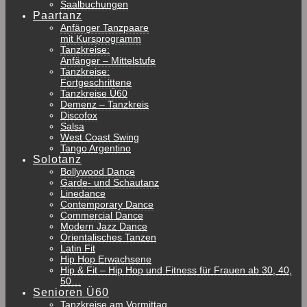
Saalbuchungen
Paartanz
Anfänger Tanzpaare
mit Kursprogramm
Tanzkreise:
Anfänger – Mittelstufe
Tanzkreise:
Fortgeschrittene
Tanzkreise Ü60
Demenz – Tanzkreis
Discofox
Salsa
West Coast Swing
Tango Argentino
Solotanz
Bollywood Dance
Garde- und Schautanz
Linedance
Contemporary Dance
Commercial Dance
Modern Jazz Dance
Orientalisches Tanzen
Latin Fit
Hip Hop Erwachsene
Hip & Fit – Hip Hop und Fitness für Frauen ab 30, 40,
50…
Senioren Ü60
Tanzkreise am Vormittag