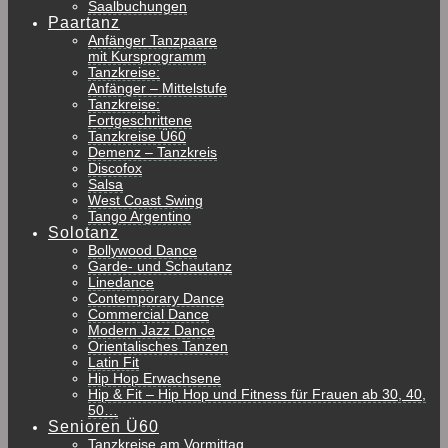
Saalbuchungen
Paartanz
Anfänger Tanzpaare
mit Kursprogramm
Tanzkreise:
Anfänger – Mittelstufe
Tanzkreise:
Fortgeschrittene
Tanzkreise Ü60
Demenz – Tanzkreis
Discofox
Salsa
West Coast Swing
Tango Argentino
Solotanz
Bollywood Dance
Garde- und Schautanz
Linedance
Contemporary Dance
Commercial Dance
Modern Jazz Dance
Orientalisches Tanzen
Latin Fit
Hip Hop Erwachsene
Hip & Fit – Hip Hop und Fitness für Frauen ab 30, 40,
50…
Senioren Ü60
Tanzkreise am Vormittag