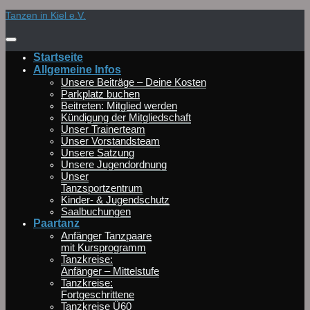
Zum
Tanzen in Kiel e.V.
Inhalt
springen
Startseite
Allgemeine Infos
Unsere Beiträge – Deine Kosten
Parkplatz buchen
Beitreten: Mitglied werden
Kündigung der Mitgliedschaft
Unser Trainerteam
Unser Vorstandsteam
Unsere Satzung
Unsere Jugendordnung
Unser
Tanzsportzentrum
Kinder- & Jugendschutz
Saalbuchungen
Paartanz
Anfänger Tanzpaare
mit Kursprogramm
Tanzkreise:
Anfänger – Mittelstufe
Tanzkreise:
Fortgeschrittene
Tanzkreise Ü60