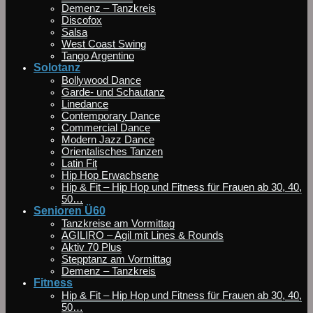
Demenz – Tanzkreis
Discofox
Salsa
West Coast Swing
Tango Argentino
Solotanz
Bollywood Dance
Garde- und Schautanz
Linedance
Contemporary Dance
Commercial Dance
Modern Jazz Dance
Orientalisches Tanzen
Latin Fit
Hip Hop Erwachsene
Hip & Fit – Hip Hop und Fitness für Frauen ab 30, 40,
50…
Senioren Ü60
Tanzkreise am Vormittag
AGILIRO – Agil mit Lines & Rounds
Aktiv 70 Plus
Stepptanz am Vormittag
Demenz – Tanzkreis
Fitness
Hip & Fit – Hip Hop und Fitness für Frauen ab 30, 40,
50…