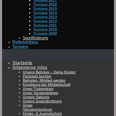
Turniere 2017
Turniere 2016
Turniere 2015
Turniere 2014
Turniere 2013
Turniere 2012
Turniere 2011
Turniere 2010
Turniere 2009
Sportförderung
Rollstuhltanz
Termine
Startseite
Allgemeine Infos
Unsere Beiträge – Deine Kosten
Parkplatz buchen
Beitreten: Mitglied werden
Kündigung der Mitgliedschaft
Unser Trainerteam
Unser Vorstandsteam
Unsere Satzung
Unsere Jugendordnung
Unser
Tanzsportzentrum
Kinder- & Jugendschutz