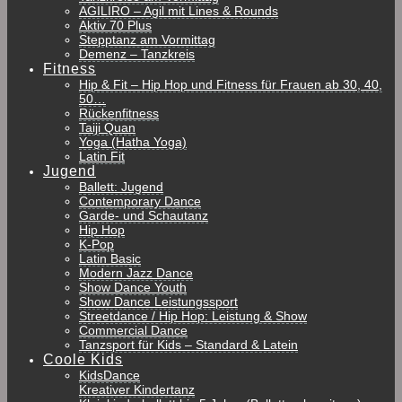
AGILIRO – Agil mit Lines & Rounds
Aktiv 70 Plus
Stepptanz am Vormittag
Demenz – Tanzkreis
Fitness
Hip & Fit – Hip Hop und Fitness für Frauen ab 30, 40,
50…
Rückenfitness
Taiji Quan
Yoga (Hatha Yoga)
Latin Fit
Jugend
Ballett: Jugend
Contemporary Dance
Garde- und Schautanz
Hip Hop
K-Pop
Latin Basic
Modern Jazz Dance
Show Dance Youth
Show Dance Leistungssport
Streetdance / Hip Hop: Leistung & Show
Commercial Dance
Tanzsport für Kids – Standard & Latein
Coole Kids
KidsDance
Kreativer Kindertanz