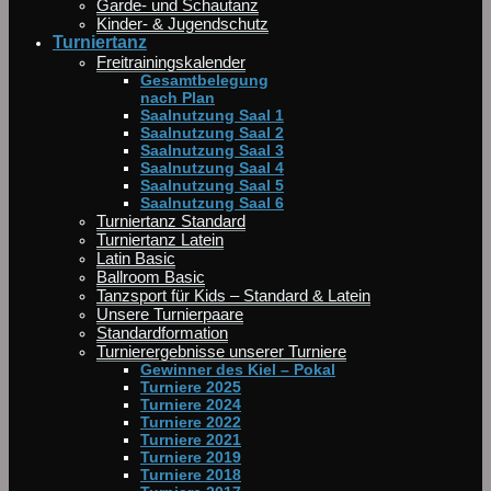
Garde- und Schautanz
Kinder- & Jugendschutz
Turniertanz
Freitrainingskalender
Gesamtbelegung
nach Plan
Saalnutzung Saal 1
Saalnutzung Saal 2
Saalnutzung Saal 3
Saalnutzung Saal 4
Saalnutzung Saal 5
Saalnutzung Saal 6
Turniertanz Standard
Turniertanz Latein
Latin Basic
Ballroom Basic
Tanzsport für Kids – Standard & Latein
Unsere Turnierpaare
Standardformation
Turnierergebnisse unserer Turniere
Gewinner des Kiel – Pokal
Turniere 2025
Turniere 2024
Turniere 2022
Turniere 2021
Turniere 2019
Turniere 2018