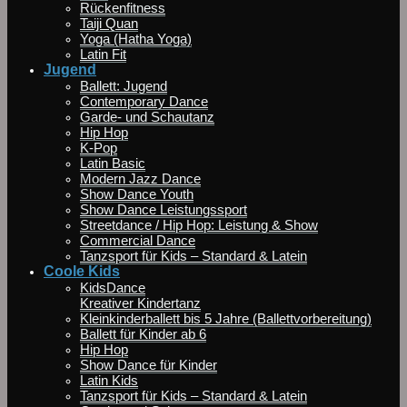
Rückenfitness
Taiji Quan
Yoga (Hatha Yoga)
Latin Fit
Jugend
Ballett: Jugend
Contemporary Dance
Garde- und Schautanz
Hip Hop
K-Pop
Latin Basic
Modern Jazz Dance
Show Dance Youth
Show Dance Leistungssport
Streetdance / Hip Hop: Leistung & Show
Commercial Dance
Tanzsport für Kids – Standard & Latein
Coole Kids
KidsDance
Kreativer Kindertanz
Kleinkinderballett bis 5 Jahre (Ballettvorbereitung)
Ballett für Kinder ab 6
Hip Hop
Show Dance für Kinder
Latin Kids
Tanzsport für Kids – Standard & Latein