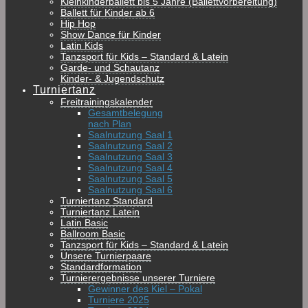
Kleinkinderballett bis 5 Jahre (Ballettvorbereitung)
Ballett für Kinder ab 6
Hip Hop
Show Dance für Kinder
Latin Kids
Tanzsport für Kids – Standard & Latein
Garde- und Schautanz
Kinder- & Jugendschutz
Turniertanz
Freitrainingskalender
Gesamtbelegung
nach Plan
Saalnutzung Saal 1
Saalnutzung Saal 2
Saalnutzung Saal 3
Saalnutzung Saal 4
Saalnutzung Saal 5
Saalnutzung Saal 6
Turniertanz Standard
Turniertanz Latein
Latin Basic
Ballroom Basic
Tanzsport für Kids – Standard & Latein
Unsere Turnierpaare
Standardformation
Turnierergebnisse unserer Turniere
Gewinner des Kiel – Pokal
Turniere 2025