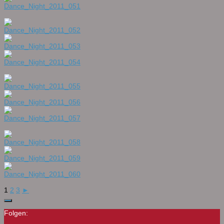
1
2
3
►
Folgen: