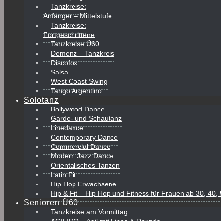
Tanzkreise:
Anfänger – Mittelstufe
Tanzkreise:
Fortgeschrittene
Tanzkreise Ü60
Demenz – Tanzkreis
Discofox
Salsa
West Coast Swing
Tango Argentino
Solotanz
Bollywood Dance
Garde- und Schautanz
Linedance
Contemporary Dance
Commercial Dance
Modern Jazz Dance
Orientalisches Tanzen
Latin Fit
Hip Hop Erwachsene
Hip & Fit – Hip Hop und Fitness für Frauen ab 30, 40
Senioren Ü60
Tanzkreise am Vormittag