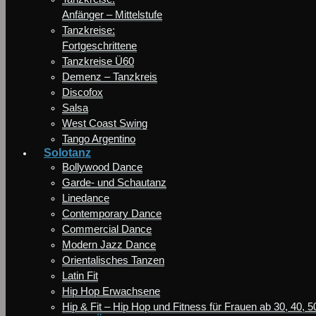
Anfänger – Mittelstufe
Tanzkreise:
Fortgeschrittene
Tanzkreise Ü60
Demenz – Tanzkreis
Discofox
Salsa
West Coast Swing
Tango Argentino
Solotanz
Bollywood Dance
Garde- und Schautanz
Linedance
Contemporary Dance
Commercial Dance
Modern Jazz Dance
Orientalisches Tanzen
Latin Fit
Hip Hop Erwachsene
Hip & Fit – Hip Hop und Fitness für Frauen ab 30, 40, 