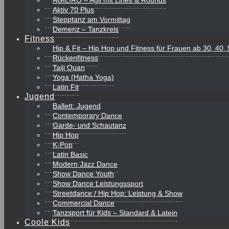
AGILIRO – Agil mit Lines & Rounds
Aktiv 70 Plus
Stepptanz am Vormittag
Demenz – Tanzkreis
Fitness
Hip & Fit – Hip Hop und Fitness für Frauen ab 30, 40
Rückenfitness
Taiji Quan
Yoga (Hatha Yoga)
Latin Fit
Jugend
Ballett: Jugend
Contemporary Dance
Garde- und Schautanz
Hip Hop
K-Pop
Latin Basic
Modern Jazz Dance
Show Dance Youth
Show Dance Leistungssport
Streetdance / Hip Hop: Leistung & Show
Commercial Dance
Tanzsport für Kids – Standard & Latein
Coole Kids