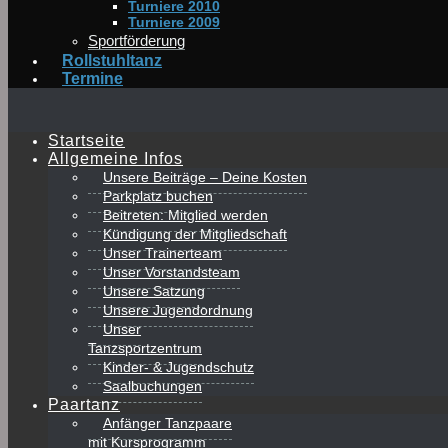
Turniere 2010
Turniere 2009
Sportförderung
Rollstuhltanz
Termine
Startseite
Allgemeine Infos
Unsere Beiträge – Deine Kosten
Parkplatz buchen
Beitreten: Mitglied werden
Kündigung der Mitgliedschaft
Unser Trainerteam
Unser Vorstandsteam
Unsere Satzung
Unsere Jugendordnung
Unser
Tanzsportzentrum
Kinder- & Jugendschutz
Saalbuchungen
Paartanz
Anfänger Tanzpaare
mit Kursprogramm