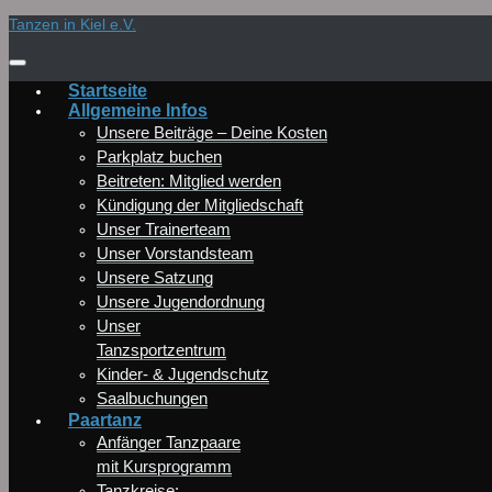
Zum
Tanzen in Kiel e.V.
Inhalt
springen
Startseite
Allgemeine Infos
Unsere Beiträge – Deine Kosten
Parkplatz buchen
Beitreten: Mitglied werden
Kündigung der Mitgliedschaft
Unser Trainerteam
Unser Vorstandsteam
Unsere Satzung
Unsere Jugendordnung
Unser
Tanzsportzentrum
Kinder- & Jugendschutz
Saalbuchungen
Paartanz
Anfänger Tanzpaare
mit Kursprogramm
Tanzkreise: