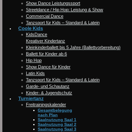
Show Dance Leistungssport
Streetdance / Hip Hop: Leistung & Show
Commercial Dance
Tanzsport für Kids – Standard & Latein
Coole Kids
KidsDance
Kreativer Kindertanz
Kleinkinderballett bis 5 Jahre (Ballettvorbereitung)
Ballett für Kinder ab 6
Hip Hop
Show Dance für Kinder
Latin Kids
Tanzsport für Kids – Standard & Latein
Garde- und Schautanz
Kinder- & Jugendschutz
Turniertanz
Freitrainingskalender
Gesamtbelegung
nach Plan
Saalnutzung Saal 1
Saalnutzung Saal 2
Saalnutzung Saal 3