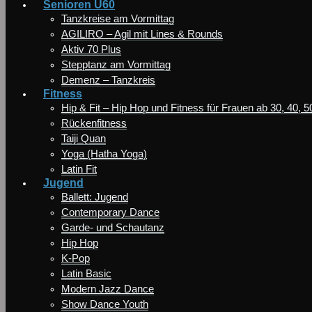
Senioren Ü60
Tanzkreise am Vormittag
AGILIRO – Agil mit Lines & Rounds
Aktiv 70 Plus
Stepptanz am Vormittag
Demenz – Tanzkreis
Fitness
Hip & Fit – Hip Hop und Fitness für Frauen ab 30, 40, 
Rückenfitness
Taiji Quan
Yoga (Hatha Yoga)
Latin Fit
Jugend
Ballett: Jugend
Contemporary Dance
Garde- und Schautanz
Hip Hop
K-Pop
Latin Basic
Modern Jazz Dance
Show Dance Youth