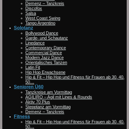
Demenz – Tanzkreis
Discofox
Salsa
West Coast Swing
Tango Argentino
Solotanz
Bollywood Dance
Garde- und Schautanz
Linedance
Contemporary Dance
Commercial Dance
Modern Jazz Dance
Orientalisches Tanzen
Latin Fit
Hip Hop Erwachsene
Hip & Fit – Hip Hop und Fitness für Frauen ab 30, 40,
50…
Senioren Ü60
Tanzkreise am Vormittag
AGILIRO – Agil mit Lines & Rounds
Aktiv 70 Plus
Stepptanz am Vormittag
Demenz – Tanzkreis
Fitness
Hip & Fit – Hip Hop und Fitness für Frauen ab 30, 40,
50…