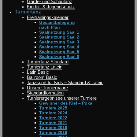
Garde- und Schautanz
Kinder- & Jugendschutz
Turniertanz
Freitrainingskalender
Gesamtbelegung
nach Plan
Saalnutzung Saal 1
Saalnutzung Saal 2
Saalnutzung Saal 3
Saalnutzung Saal 4
Saalnutzung Saal 5
Saalnutzung Saal 6
Turniertanz Standard
Turniertanz Latein
Latin Basic
Ballroom Basic
Tanzsport für Kids – Standard & Latein
Unsere Turnierpaare
Standardformation
Turnierergebnisse unserer Turniere
Gewinner des Kiel – Pokal
Turniere 2025
Turniere 2024
Turniere 2022
Turniere 2021
Turniere 2019
Turniere 2018