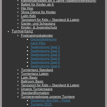
Kleinkinderballett bis 5 Jahre (Ballettvorbereitung)
Ballett für Kinder ab 6
Hip Hop
Show Dance für Kinder
Latin Kids
Tanzsport für Kids – Standard & Latein
Garde- und Schautanz
Kinder- & Jugendschutz
Turniertanz
Freitrainingskalender
Gesamtbelegung
nach Plan
Saalnutzung Saal 1
Saalnutzung Saal 2
Saalnutzung Saal 3
Saalnutzung Saal 4
Saalnutzung Saal 5
Saalnutzung Saal 6
Turniertanz Standard
Turniertanz Latein
Latin Basic
Ballroom Basic
Tanzsport für Kids – Standard & Latein
Unsere Turnierpaare
Standardformation
Turnierergebnisse unserer Turniere
Gewinner des Kiel – Pokal
Turniere 2025