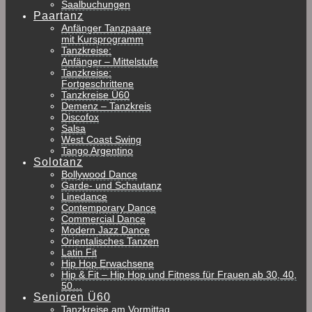
Saalbuchungen
Paartanz
Anfänger Tanzpaare
mit Kursprogramm
Tanzkreise:
Anfänger – Mittelstufe
Tanzkreise:
Fortgeschrittene
Tanzkreise Ü60
Demenz – Tanzkreis
Discofox
Salsa
West Coast Swing
Tango Argentino
Solotanz
Bollywood Dance
Garde- und Schautanz
Linedance
Contemporary Dance
Commercial Dance
Modern Jazz Dance
Orientalisches Tanzen
Latin Fit
Hip Hop Erwachsene
Hip & Fit – Hip Hop und Fitness für Frauen ab 30, 40,
50…
Senioren Ü60
Tanzkreise am Vormittag