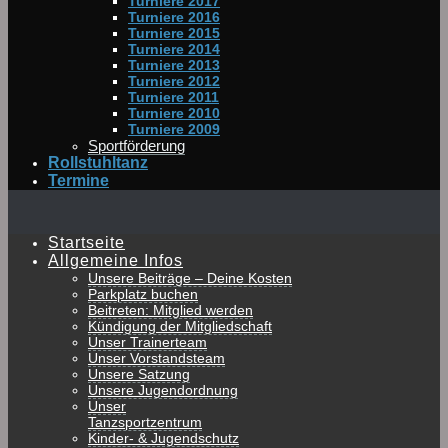
Turniere 2017
Turniere 2016
Turniere 2015
Turniere 2014
Turniere 2013
Turniere 2012
Turniere 2011
Turniere 2010
Turniere 2009
Sportförderung
Rollstuhltanz
Termine
Startseite
Allgemeine Infos
Unsere Beiträge – Deine Kosten
Parkplatz buchen
Beitreten: Mitglied werden
Kündigung der Mitgliedschaft
Unser Trainerteam
Unser Vorstandsteam
Unsere Satzung
Unsere Jugendordnung
Unser
Tanzsportzentrum
Kinder- & Jugendschutz