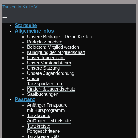
Zum
Tanzen in Kiel e.V.
Inhalt
springen
Startseite
Allgemeine Infos
Unsere Beiträge – Deine Kosten
Parkplatz buchen
Beitreten: Mitglied werden
Kündigung der Mitgliedschaft
Unser Trainerteam
Unser Vorstandsteam
Unsere Satzung
Unsere Jugendordnung
Unser
Tanzsportzentrum
Kinder- & Jugendschutz
Saalbuchungen
Paartanz
Anfänger Tanzpaare
mit Kursprogramm
Tanzkreise:
Anfänger – Mittelstufe
Tanzkreise:
Fortgeschrittene
Tanzkreise Ü60