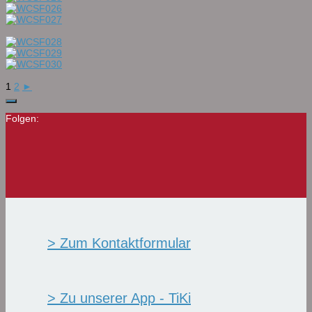
1
2
►
Folgen:
> Zum Kontaktformular
> Zu unserer App - TiKi