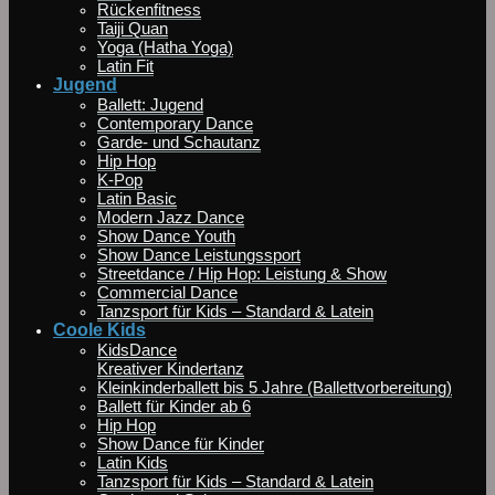
Rückenfitness
Taiji Quan
Yoga (Hatha Yoga)
Latin Fit
Jugend
Ballett: Jugend
Contemporary Dance
Garde- und Schautanz
Hip Hop
K-Pop
Latin Basic
Modern Jazz Dance
Show Dance Youth
Show Dance Leistungssport
Streetdance / Hip Hop: Leistung & Show
Commercial Dance
Tanzsport für Kids – Standard & Latein
Coole Kids
KidsDance
Kreativer Kindertanz
Kleinkinderballett bis 5 Jahre (Ballettvorbereitung)
Ballett für Kinder ab 6
Hip Hop
Show Dance für Kinder
Latin Kids
Tanzsport für Kids – Standard & Latein