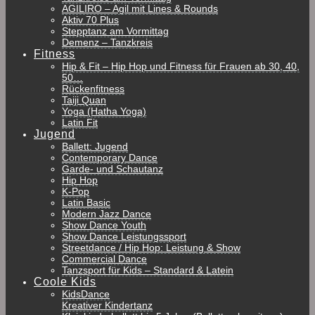
AGILIRO – Agil mit Lines & Rounds
Aktiv 70 Plus
Stepptanz am Vormittag
Demenz – Tanzkreis
Fitness
Hip & Fit – Hip Hop und Fitness für Frauen ab 30, 40,
50…
Rückenfitness
Taiji Quan
Yoga (Hatha Yoga)
Latin Fit
Jugend
Ballett: Jugend
Contemporary Dance
Garde- und Schautanz
Hip Hop
K-Pop
Latin Basic
Modern Jazz Dance
Show Dance Youth
Show Dance Leistungssport
Streetdance / Hip Hop: Leistung & Show
Commercial Dance
Tanzsport für Kids – Standard & Latein
Coole Kids
KidsDance
Kreativer Kindertanz