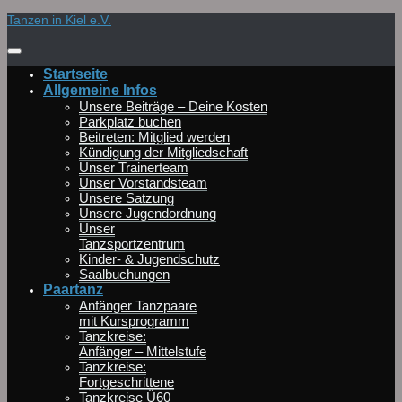
Zum
Tanzen in Kiel e.V.
Inhalt
springen
Startseite
Allgemeine Infos
Unsere Beiträge – Deine Kosten
Parkplatz buchen
Beitreten: Mitglied werden
Kündigung der Mitgliedschaft
Unser Trainerteam
Unser Vorstandsteam
Unsere Satzung
Unsere Jugendordnung
Unser
Tanzsportzentrum
Kinder- & Jugendschutz
Saalbuchungen
Paartanz
Anfänger Tanzpaare
mit Kursprogramm
Tanzkreise:
Anfänger – Mittelstufe
Tanzkreise:
Fortgeschrittene
Tanzkreise Ü60