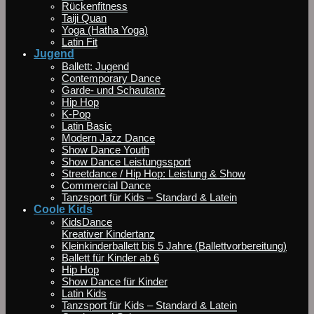
Rückenfitness
Taiji Quan
Yoga (Hatha Yoga)
Latin Fit
Jugend
Ballett: Jugend
Contemporary Dance
Garde- und Schautanz
Hip Hop
K-Pop
Latin Basic
Modern Jazz Dance
Show Dance Youth
Show Dance Leistungssport
Streetdance / Hip Hop: Leistung & Show
Commercial Dance
Tanzsport für Kids – Standard & Latein
Coole Kids
KidsDance
Kreativer Kindertanz
Kleinkinderballett bis 5 Jahre (Ballettvorbereitung)
Ballett für Kinder ab 6
Hip Hop
Show Dance für Kinder
Latin Kids
Tanzsport für Kids – Standard & Latein