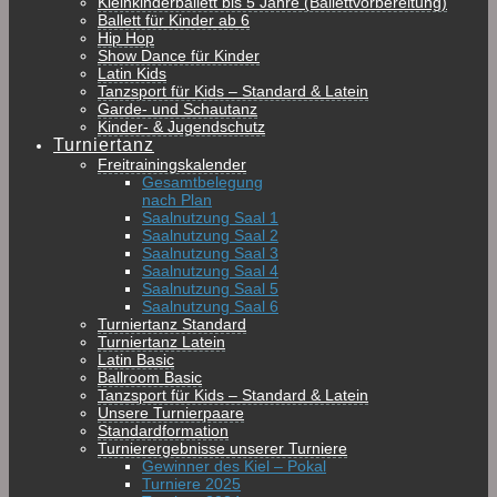
Kleinkinderballett bis 5 Jahre (Ballettvorbereitung)
Ballett für Kinder ab 6
Hip Hop
Show Dance für Kinder
Latin Kids
Tanzsport für Kids – Standard & Latein
Garde- und Schautanz
Kinder- & Jugendschutz
Turniertanz
Freitrainingskalender
Gesamtbelegung
nach Plan
Saalnutzung Saal 1
Saalnutzung Saal 2
Saalnutzung Saal 3
Saalnutzung Saal 4
Saalnutzung Saal 5
Saalnutzung Saal 6
Turniertanz Standard
Turniertanz Latein
Latin Basic
Ballroom Basic
Tanzsport für Kids – Standard & Latein
Unsere Turnierpaare
Standardformation
Turnierergebnisse unserer Turniere
Gewinner des Kiel – Pokal
Turniere 2025