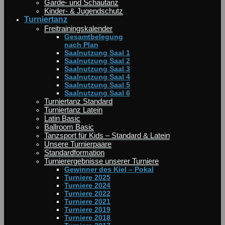
Garde- und Schautanz
Kinder- & Jugendschutz
Turniertanz
Freitrainingskalender
Gesamtbelegung
nach Plan
Saalnutzung Saal 1
Saalnutzung Saal 2
Saalnutzung Saal 3
Saalnutzung Saal 4
Saalnutzung Saal 5
Saalnutzung Saal 6
Turniertanz Standard
Turniertanz Latein
Latin Basic
Ballroom Basic
Tanzsport für Kids – Standard & Latein
Unsere Turnierpaare
Standardformation
Turnierergebnisse unserer Turniere
Gewinner des Kiel – Pokal
Turniere 2025
Turniere 2024
Turniere 2022
Turniere 2021
Turniere 2019
Turniere 2018