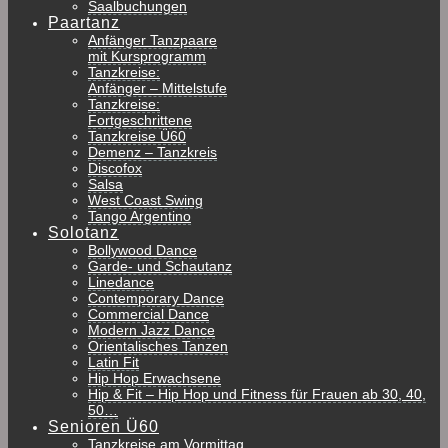
Saalbuchungen
Paartanz
Anfänger Tanzpaare
mit Kursprogramm
Tanzkreise:
Anfänger – Mittelstufe
Tanzkreise:
Fortgeschrittene
Tanzkreise Ü60
Demenz – Tanzkreis
Discofox
Salsa
West Coast Swing
Tango Argentino
Solotanz
Bollywood Dance
Garde- und Schautanz
Linedance
Contemporary Dance
Commercial Dance
Modern Jazz Dance
Orientalisches Tanzen
Latin Fit
Hip Hop Erwachsene
Hip & Fit – Hip Hop und Fitness für Frauen ab 30, 40,
50…
Senioren Ü60
Tanzkreise am Vormittag