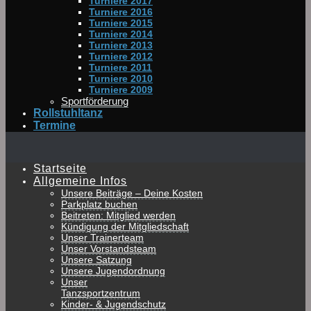
Turniere 2017
Turniere 2016
Turniere 2015
Turniere 2014
Turniere 2013
Turniere 2012
Turniere 2011
Turniere 2010
Turniere 2009
Sportförderung
Rollstuhltanz
Termine
Startseite
Allgemeine Infos
Unsere Beiträge – Deine Kosten
Parkplatz buchen
Beitreten: Mitglied werden
Kündigung der Mitgliedschaft
Unser Trainerteam
Unser Vorstandsteam
Unsere Satzung
Unsere Jugendordnung
Unser
Tanzsportzentrum
Kinder- & Jugendschutz