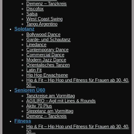
Demenz – Tanzkreis
Discofox
Salsa
West Coast Swing
Tango Argentino
Solotanz
Bollywood Dance
Garde- und Schautanz
Linedance
Contemporary Dance
Commercial Dance
Modern Jazz Dance
Orientalisches Tanzen
Latin Fit
Hip Hop Erwachsene
Hip & Fit – Hip Hop und Fitness für Frauen ab 30, 40,
50…
Senioren Ü60
Tanzkreise am Vormittag
AGILIRO – Agil mit Lines & Rounds
Aktiv 70 Plus
Stepptanz am Vormittag
Demenz – Tanzkreis
Fitness
Hip & Fit – Hip Hop und Fitness für Frauen ab 30, 40,
50…