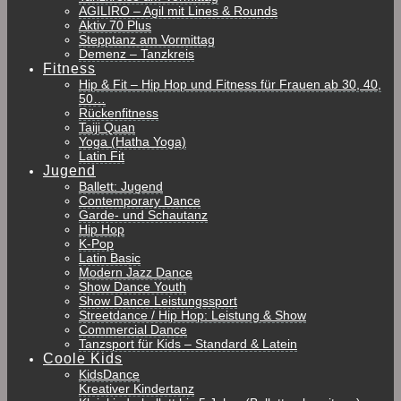
AGILIRO – Agil mit Lines & Rounds
Aktiv 70 Plus
Stepptanz am Vormittag
Demenz – Tanzkreis
Fitness
Hip & Fit – Hip Hop und Fitness für Frauen ab 30, 40,
50…
Rückenfitness
Taiji Quan
Yoga (Hatha Yoga)
Latin Fit
Jugend
Ballett: Jugend
Contemporary Dance
Garde- und Schautanz
Hip Hop
K-Pop
Latin Basic
Modern Jazz Dance
Show Dance Youth
Show Dance Leistungssport
Streetdance / Hip Hop: Leistung & Show
Commercial Dance
Tanzsport für Kids – Standard & Latein
Coole Kids
KidsDance
Kreativer Kindertanz