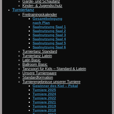
Garde- und Schautanz
Kinder- & Jugendschutz
Turniertanz
Freitrainingskalender
Gesamtbelegung
nach Plan
Saalnutzung Saal 1
Saalnutzung Saal 2
Saalnutzung Saal 3
Saalnutzung Saal 4
Saalnutzung Saal 5
Saalnutzung Saal 6
Turniertanz Standard
Turniertanz Latein
Latin Basic
Ballroom Basic
Tanzsport für Kids – Standard & Latein
Unsere Turnierpaare
Standardformation
Turnierergebnisse unserer Turniere
Gewinner des Kiel – Pokal
Turniere 2025
Turniere 2024
Turniere 2022
Turniere 2021
Turniere 2019
Turniere 2018