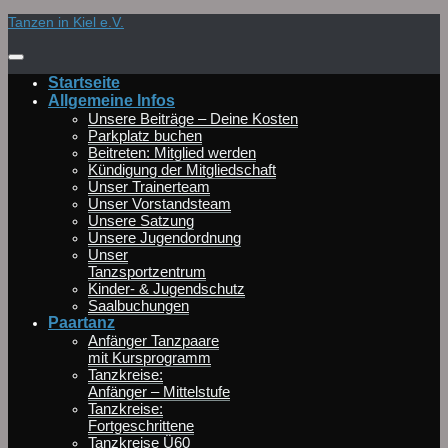
Zum
Tanzen in Kiel e.V.
Inhalt
springen
Startseite
Allgemeine Infos
Unsere Beiträge – Deine Kosten
Parkplatz buchen
Beitreten: Mitglied werden
Kündigung der Mitgliedschaft
Unser Trainerteam
Unser Vorstandsteam
Unsere Satzung
Unsere Jugendordnung
Unser
Tanzsportzentrum
Kinder- & Jugendschutz
Saalbuchungen
Paartanz
Anfänger Tanzpaare
mit Kursprogramm
Tanzkreise:
Anfänger – Mittelstufe
Tanzkreise:
Fortgeschrittene
Tanzkreise Ü60