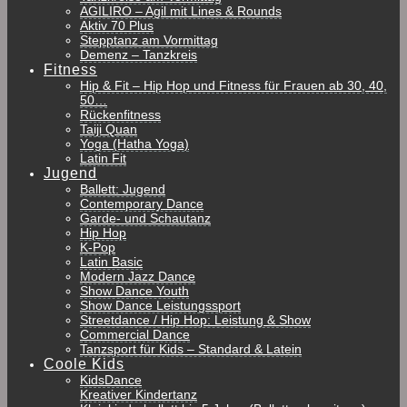
AGILIRO – Agil mit Lines & Rounds
Aktiv 70 Plus
Stepptanz am Vormittag
Demenz – Tanzkreis
Fitness
Hip & Fit – Hip Hop und Fitness für Frauen ab 30, 40,
50…
Rückenfitness
Taiji Quan
Yoga (Hatha Yoga)
Latin Fit
Jugend
Ballett: Jugend
Contemporary Dance
Garde- und Schautanz
Hip Hop
K-Pop
Latin Basic
Modern Jazz Dance
Show Dance Youth
Show Dance Leistungssport
Streetdance / Hip Hop: Leistung & Show
Commercial Dance
Tanzsport für Kids – Standard & Latein
Coole Kids
KidsDance
Kreativer Kindertanz