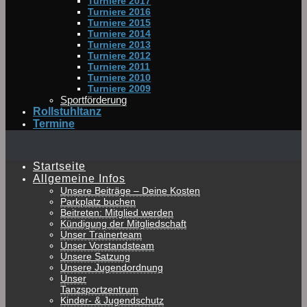
Turniere 2017
Turniere 2016
Turniere 2015
Turniere 2014
Turniere 2013
Turniere 2012
Turniere 2011
Turniere 2010
Turniere 2009
Sportförderung
Rollstuhltanz
Termine
Startseite
Allgemeine Infos
Unsere Beiträge – Deine Kosten
Parkplatz buchen
Beitreten: Mitglied werden
Kündigung der Mitgliedschaft
Unser Trainerteam
Unser Vorstandsteam
Unsere Satzung
Unsere Jugendordnung
Unser
Tanzsportzentrum
Kinder- & Jugendschutz