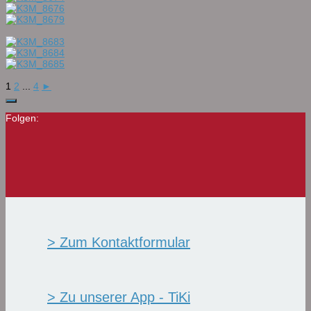
1
2
...
4
►
Folgen:
> Zum Kontaktformular
> Zu unserer App - TiKi