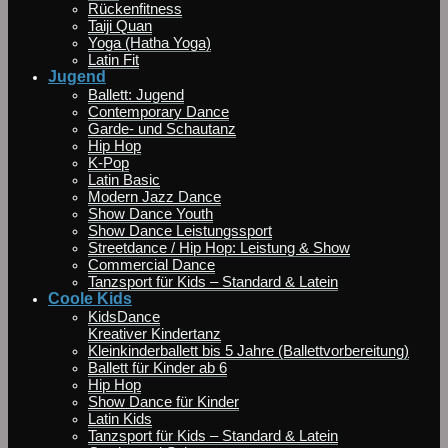
Rückenfitness
Taiji Quan
Yoga (Hatha Yoga)
Latin Fit
Jugend
Ballett: Jugend
Contemporary Dance
Garde- und Schautanz
Hip Hop
K-Pop
Latin Basic
Modern Jazz Dance
Show Dance Youth
Show Dance Leistungssport
Streetdance / Hip Hop: Leistung & Show
Commercial Dance
Tanzsport für Kids – Standard & Latein
Coole Kids
KidsDance
Kreativer Kindertanz
Kleinkinderballett bis 5 Jahre (Ballettvorbereitung)
Ballett für Kinder ab 6
Hip Hop
Show Dance für Kinder
Latin Kids
Tanzsport für Kids – Standard & Latein