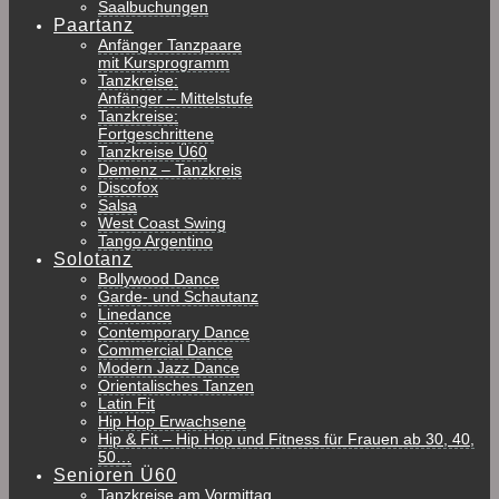
Saalbuchungen
Paartanz
Anfänger Tanzpaare
mit Kursprogramm
Tanzkreise:
Anfänger – Mittelstufe
Tanzkreise:
Fortgeschrittene
Tanzkreise Ü60
Demenz – Tanzkreis
Discofox
Salsa
West Coast Swing
Tango Argentino
Solotanz
Bollywood Dance
Garde- und Schautanz
Linedance
Contemporary Dance
Commercial Dance
Modern Jazz Dance
Orientalisches Tanzen
Latin Fit
Hip Hop Erwachsene
Hip & Fit – Hip Hop und Fitness für Frauen ab 30, 40,
50…
Senioren Ü60
Tanzkreise am Vormittag