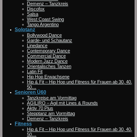
Demenz – Tanzkreis
Discofox
Salsa
West Coast Swing
Tango Argentino
Solotanz
Bollywood Dance
Garde- und Schautanz
Linedance
Contemporary Dance
Commercial Dance
Modern Jazz Dance
Orientalisches Tanzen
Latin Fit
Hip Hop Erwachsene
Hip & Fit – Hip Hop und Fitness für Frauen ab 30, 40,
50…
Senioren Ü60
Tanzkreise am Vormittag
AGILIRO – Agil mit Lines & Rounds
Aktiv 70 Plus
Stepptanz am Vormittag
Demenz – Tanzkreis
Fitness
Hip & Fit – Hip Hop und Fitness für Frauen ab 30, 40,
50…