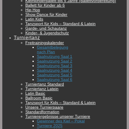
Kleinkinderballett bis 5 Jahre (Ballettvorbereitung)
Ballett für Kinder ab 6
Hip Hop
Show Dance für Kinder
Latin Kids
Tanzsport für Kids – Standard & Latein
Garde- und Schautanz
Kinder- & Jugendschutz
Turniertanz
Freitrainingskalender
Gesamtbelegung
nach Plan
Saalnutzung Saal 1
Saalnutzung Saal 2
Saalnutzung Saal 3
Saalnutzung Saal 4
Saalnutzung Saal 5
Saalnutzung Saal 6
Turniertanz Standard
Turniertanz Latein
Latin Basic
Ballroom Basic
Tanzsport für Kids – Standard & Latein
Unsere Turnierpaare
Standardformation
Turnierergebnisse unserer Turniere
Gewinner des Kiel – Pokal
Turniere 2025