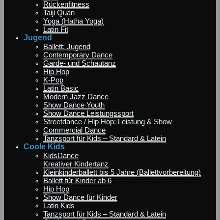
Rückenfitness
Taiji Quan
Yoga (Hatha Yoga)
Latin Fit
Jugend
Ballett: Jugend
Contemporary Dance
Garde- und Schautanz
Hip Hop
K-Pop
Latin Basic
Modern Jazz Dance
Show Dance Youth
Show Dance Leistungssport
Streetdance / Hip Hop: Leistung & Show
Commercial Dance
Tanzsport für Kids – Standard & Latein
Coole Kids
KidsDance
Kreativer Kindertanz
Kleinkinderballett bis 5 Jahre (Ballettvorbereitung)
Ballett für Kinder ab 6
Hip Hop
Show Dance für Kinder
Latin Kids
Tanzsport für Kids – Standard & Latein