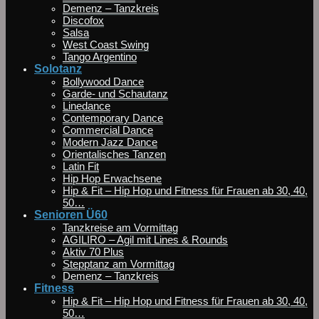
Demenz – Tanzkreis
Discofox
Salsa
West Coast Swing
Tango Argentino
Solotanz
Bollywood Dance
Garde- und Schautanz
Linedance
Contemporary Dance
Commercial Dance
Modern Jazz Dance
Orientalisches Tanzen
Latin Fit
Hip Hop Erwachsene
Hip & Fit – Hip Hop und Fitness für Frauen ab 30, 40,
50…
Senioren Ü60
Tanzkreise am Vormittag
AGILIRO – Agil mit Lines & Rounds
Aktiv 70 Plus
Stepptanz am Vormittag
Demenz – Tanzkreis
Fitness
Hip & Fit – Hip Hop und Fitness für Frauen ab 30, 40,
50…