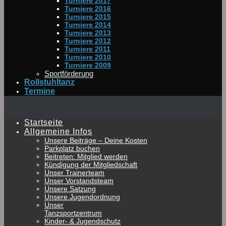
Turniere 2017
Turniere 2016
Turniere 2015
Turniere 2014
Turniere 2013
Turniere 2012
Turniere 2011
Turniere 2010
Turniere 2009
Sportförderung
Rollstuhltanz
Termine
Startseite
Allgemeine Infos
Unsere Beiträge – Deine Kosten
Parkplatz buchen
Beitreten: Mitglied werden
Kündigung der Mitgliedschaft
Unser Trainerteam
Unser Vorstandsteam
Unsere Satzung
Unsere Jugendordnung
Unser
Tanzsportzentrum
Kinder- & Jugendschutz