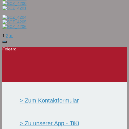
1
2
►
Folgen:
> Zum Kontaktformular
> Zu unserer App - TiKi