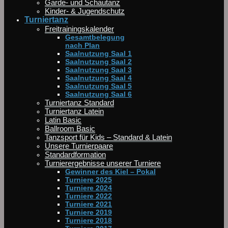
Garde- und Schautanz
Kinder- & Jugendschutz
Turniertanz
Freitrainingskalender
Gesamtbelegung
nach Plan
Saalnutzung Saal 1
Saalnutzung Saal 2
Saalnutzung Saal 3
Saalnutzung Saal 4
Saalnutzung Saal 5
Saalnutzung Saal 6
Turniertanz Standard
Turniertanz Latein
Latin Basic
Ballroom Basic
Tanzsport für Kids – Standard & Latein
Unsere Turnierpaare
Standardformation
Turnierergebnisse unserer Turniere
Gewinner des Kiel – Pokal
Turniere 2025
Turniere 2024
Turniere 2022
Turniere 2021
Turniere 2019
Turniere 2018