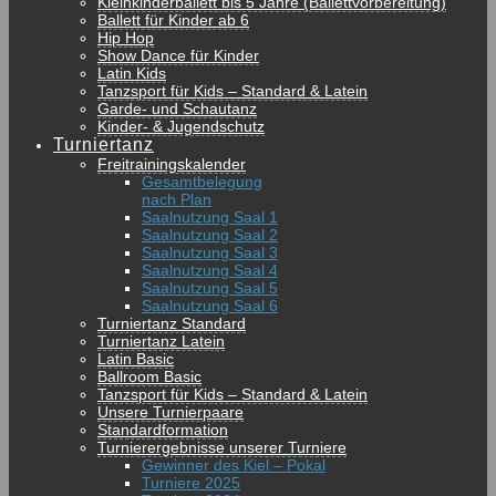
Kleinkinderballett bis 5 Jahre (Ballettvorbereitung)
Ballett für Kinder ab 6
Hip Hop
Show Dance für Kinder
Latin Kids
Tanzsport für Kids – Standard & Latein
Garde- und Schautanz
Kinder- & Jugendschutz
Turniertanz
Freitrainingskalender
Gesamtbelegung
nach Plan
Saalnutzung Saal 1
Saalnutzung Saal 2
Saalnutzung Saal 3
Saalnutzung Saal 4
Saalnutzung Saal 5
Saalnutzung Saal 6
Turniertanz Standard
Turniertanz Latein
Latin Basic
Ballroom Basic
Tanzsport für Kids – Standard & Latein
Unsere Turnierpaare
Standardformation
Turnierergebnisse unserer Turniere
Gewinner des Kiel – Pokal
Turniere 2025