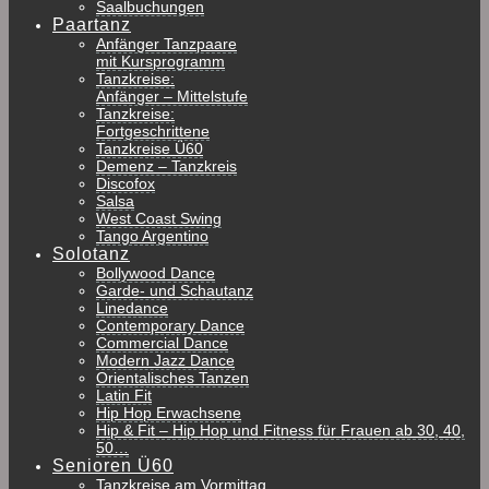
Saalbuchungen
Paartanz
Anfänger Tanzpaare
mit Kursprogramm
Tanzkreise:
Anfänger – Mittelstufe
Tanzkreise:
Fortgeschrittene
Tanzkreise Ü60
Demenz – Tanzkreis
Discofox
Salsa
West Coast Swing
Tango Argentino
Solotanz
Bollywood Dance
Garde- und Schautanz
Linedance
Contemporary Dance
Commercial Dance
Modern Jazz Dance
Orientalisches Tanzen
Latin Fit
Hip Hop Erwachsene
Hip & Fit – Hip Hop und Fitness für Frauen ab 30, 40,
50…
Senioren Ü60
Tanzkreise am Vormittag