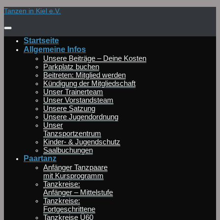
Zum
Tanzen in Kiel e.V.
Inhalt
springen
Startseite
Allgemeine Infos
Unsere Beiträge – Deine Kosten
Parkplatz buchen
Beitreten: Mitglied werden
Kündigung der Mitgliedschaft
Unser Trainerteam
Unser Vorstandsteam
Unsere Satzung
Unsere Jugendordnung
Unser
Tanzsportzentrum
Kinder- & Jugendschutz
Saalbuchungen
Paartanz
Anfänger Tanzpaare
mit Kursprogramm
Tanzkreise:
Anfänger – Mittelstufe
Tanzkreise:
Fortgeschrittene
Tanzkreise Ü60