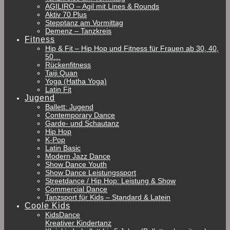
AGILIRO – Agil mit Lines & Rounds
Aktiv 70 Plus
Stepptanz am Vormittag
Demenz – Tanzkreis
Fitness
Hip & Fit – Hip Hop und Fitness für Frauen ab 30, 40,
50…
Rückenfitness
Taiji Quan
Yoga (Hatha Yoga)
Latin Fit
Jugend
Ballett: Jugend
Contemporary Dance
Garde- und Schautanz
Hip Hop
K-Pop
Latin Basic
Modern Jazz Dance
Show Dance Youth
Show Dance Leistungssport
Streetdance / Hip Hop: Leistung & Show
Commercial Dance
Tanzsport für Kids – Standard & Latein
Coole Kids
KidsDance
Kreativer Kindertanz