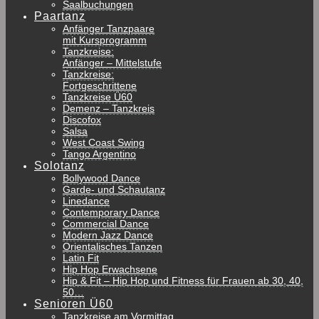
Saalbuchungen
Paartanz
Anfänger Tanzpaare
mit Kursprogramm
Tanzkreise:
Anfänger – Mittelstufe
Tanzkreise:
Fortgeschrittene
Tanzkreise Ü60
Demenz – Tanzkreis
Discofox
Salsa
West Coast Swing
Tango Argentino
Solotanz
Bollywood Dance
Garde- und Schautanz
Linedance
Contemporary Dance
Commercial Dance
Modern Jazz Dance
Orientalisches Tanzen
Latin Fit
Hip Hop Erwachsene
Hip & Fit – Hip Hop und Fitness für Frauen ab 30, 40,
50…
Senioren Ü60
Tanzkreise am Vormittag