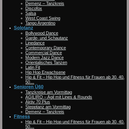
Demenz – Tanzkreis
Discofox
Salsa
West Coast Swing
Tango Argentino
Solotanz
Bollywood Dance
Garde- und Schautanz
Linedance
Contemporary Dance
Commercial Dance
Modern Jazz Dance
Orientalisches Tanzen
Latin Fit
Hip Hop Erwachsene
Hip & Fit – Hip Hop und Fitness für Frauen ab 30, 40,
50…
Senioren Ü60
Tanzkreise am Vormittag
AGILIRO – Agil mit Lines & Rounds
Aktiv 70 Plus
Stepptanz am Vormittag
Demenz – Tanzkreis
Fitness
Hip & Fit – Hip Hop und Fitness für Frauen ab 30, 40,
50…