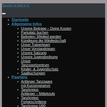
Zum
Tanzen in Kiel e.V.
Inhalt
springen
Startseite
Allgemeine Infos
Unsere Beiträge – Deine Kosten
Parkplatz buchen
Beitreten: Mitglied werden
Kündigung der Mitgliedschaft
Unser Trainerteam
Unser Vorstandsteam
Unsere Satzung
Unsere Jugendordnung
Unser
Tanzsportzentrum
Kinder- & Jugendschutz
Saalbuchungen
Paartanz
Anfänger Tanzpaare
mit Kursprogramm
Tanzkreise:
Anfänger – Mittelstufe
Tanzkreise:
Fortgeschrittene
Tanzkreise Ü60