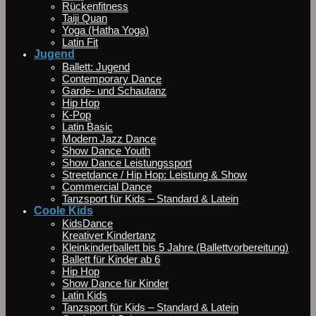
Rückenfitness
Taiji Quan
Yoga (Hatha Yoga)
Latin Fit
Jugend
Ballett: Jugend
Contemporary Dance
Garde- und Schautanz
Hip Hop
K-Pop
Latin Basic
Modern Jazz Dance
Show Dance Youth
Show Dance Leistungssport
Streetdance / Hip Hop: Leistung & Show
Commercial Dance
Tanzsport für Kids – Standard & Latein
Coole Kids
KidsDance
Kreativer Kindertanz
Kleinkinderballett bis 5 Jahre (Ballettvorbereitung)
Ballett für Kinder ab 6
Hip Hop
Show Dance für Kinder
Latin Kids
Tanzsport für Kids – Standard & Latein