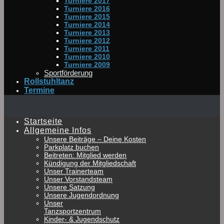
Turniere 2017
Turniere 2016
Turniere 2015
Turniere 2014
Turniere 2013
Turniere 2012
Turniere 2011
Turniere 2010
Turniere 2009
Sportförderung
Rollstuhltanz
Termine
Startseite
Allgemeine Infos
Unsere Beiträge – Deine Kosten
Parkplatz buchen
Beitreten: Mitglied werden
Kündigung der Mitgliedschaft
Unser Trainerteam
Unser Vorstandsteam
Unsere Satzung
Unsere Jugendordnung
Unser
Tanzsportzentrum
Kinder- & Jugendschutz