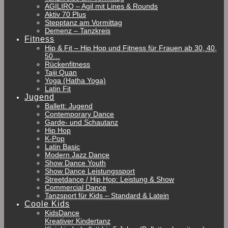
AGILIRO – Agil mit Lines & Rounds
Aktiv 70 Plus
Stepptanz am Vormittag
Demenz – Tanzkreis
Fitness
Hip & Fit – Hip Hop und Fitness für Frauen ab 30, 40,
50…
Rückenfitness
Taiji Quan
Yoga (Hatha Yoga)
Latin Fit
Jugend
Ballett: Jugend
Contemporary Dance
Garde- und Schautanz
Hip Hop
K-Pop
Latin Basic
Modern Jazz Dance
Show Dance Youth
Show Dance Leistungssport
Streetdance / Hip Hop: Leistung & Show
Commercial Dance
Tanzsport für Kids – Standard & Latein
Coole Kids
KidsDance
Kreativer Kindertanz