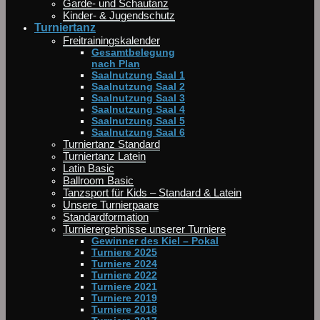
Garde- und Schautanz
Kinder- & Jugendschutz
Turniertanz
Freitrainingskalender
Gesamtbelegung
nach Plan
Saalnutzung Saal 1
Saalnutzung Saal 2
Saalnutzung Saal 3
Saalnutzung Saal 4
Saalnutzung Saal 5
Saalnutzung Saal 6
Turniertanz Standard
Turniertanz Latein
Latin Basic
Ballroom Basic
Tanzsport für Kids – Standard & Latein
Unsere Turnierpaare
Standardformation
Turnierergebnisse unserer Turniere
Gewinner des Kiel – Pokal
Turniere 2025
Turniere 2024
Turniere 2022
Turniere 2021
Turniere 2019
Turniere 2018