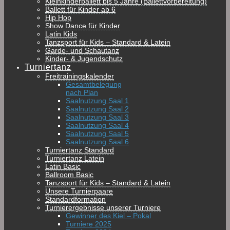
Kleinkinderballett bis 5 Jahre (Ballettvorbereitung)
Ballett für Kinder ab 6
Hip Hop
Show Dance für Kinder
Latin Kids
Tanzsport für Kids – Standard & Latein
Garde- und Schautanz
Kinder- & Jugendschutz
Turniertanz
Freitrainingskalender
Gesamtbelegung
nach Plan
Saalnutzung Saal 1
Saalnutzung Saal 2
Saalnutzung Saal 3
Saalnutzung Saal 4
Saalnutzung Saal 5
Saalnutzung Saal 6
Turniertanz Standard
Turniertanz Latein
Latin Basic
Ballroom Basic
Tanzsport für Kids – Standard & Latein
Unsere Turnierpaare
Standardformation
Turnierergebnisse unserer Turniere
Gewinner des Kiel – Pokal
Turniere 2025