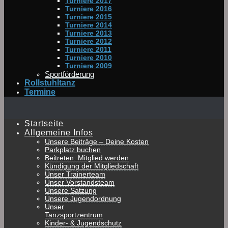
Turniere 2017
Turniere 2016
Turniere 2015
Turniere 2014
Turniere 2013
Turniere 2012
Turniere 2011
Turniere 2010
Turniere 2009
Sportförderung
Rollstuhltanz
Termine
Startseite
Allgemeine Infos
Unsere Beiträge – Deine Kosten
Parkplatz buchen
Beitreten: Mitglied werden
Kündigung der Mitgliedschaft
Unser Trainerteam
Unser Vorstandsteam
Unsere Satzung
Unsere Jugendordnung
Unser
Tanzsportzentrum
Kinder- & Jugendschutz