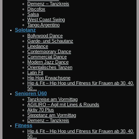
Demenz – Tanzkreis
Discofox
Salsa
West Coast Swing
Tango Argentino
Solotanz
Bollywood Dance
Garde- und Schautanz
Linedance
Contemporary Dance
Commercial Dance
Modern Jazz Dance
Orientalisches Tanzen
Latin Fit
Hip Hop Erwachsene
Hip & Fit – Hip Hop und Fitness für Frauen ab 30, 40,
50…
Senioren Ü60
Tanzkreise am Vormittag
AGILIRO – Agil mit Lines & Rounds
Aktiv 70 Plus
Stepptanz am Vormittag
Demenz – Tanzkreis
Fitness
Hip & Fit – Hip Hop und Fitness für Frauen ab 30, 40,
50…