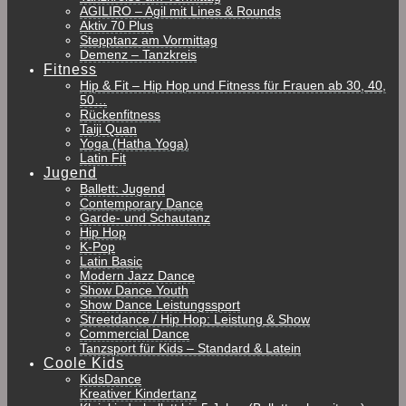
AGILIRO – Agil mit Lines & Rounds
Aktiv 70 Plus
Stepptanz am Vormittag
Demenz – Tanzkreis
Fitness
Hip & Fit – Hip Hop und Fitness für Frauen ab 30, 40,
50…
Rückenfitness
Taiji Quan
Yoga (Hatha Yoga)
Latin Fit
Jugend
Ballett: Jugend
Contemporary Dance
Garde- und Schautanz
Hip Hop
K-Pop
Latin Basic
Modern Jazz Dance
Show Dance Youth
Show Dance Leistungssport
Streetdance / Hip Hop: Leistung & Show
Commercial Dance
Tanzsport für Kids – Standard & Latein
Coole Kids
KidsDance
Kreativer Kindertanz