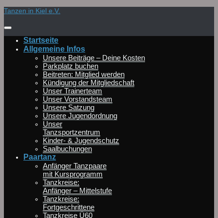
Zum
Tanzen in Kiel e.V.
Inhalt
springen
Startseite
Allgemeine Infos
Unsere Beiträge – Deine Kosten
Parkplatz buchen
Beitreten: Mitglied werden
Kündigung der Mitgliedschaft
Unser Trainerteam
Unser Vorstandsteam
Unsere Satzung
Unsere Jugendordnung
Unser
Tanzsportzentrum
Kinder- & Jugendschutz
Saalbuchungen
Paartanz
Anfänger Tanzpaare
mit Kursprogramm
Tanzkreise:
Anfänger – Mittelstufe
Tanzkreise:
Fortgeschrittene
Tanzkreise Ü60