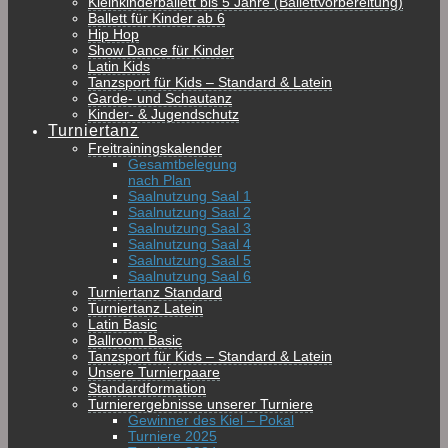
Kleinkinderballett bis 5 Jahre (Ballettvorbereitung)
Ballett für Kinder ab 6
Hip Hop
Show Dance für Kinder
Latin Kids
Tanzsport für Kids – Standard & Latein
Garde- und Schautanz
Kinder- & Jugendschutz
Turniertanz
Freitrainingskalender
Gesamtbelegung
nach Plan
Saalnutzung Saal 1
Saalnutzung Saal 2
Saalnutzung Saal 3
Saalnutzung Saal 4
Saalnutzung Saal 5
Saalnutzung Saal 6
Turniertanz Standard
Turniertanz Latein
Latin Basic
Ballroom Basic
Tanzsport für Kids – Standard & Latein
Unsere Turnierpaare
Standardformation
Turnierergebnisse unserer Turniere
Gewinner des Kiel – Pokal
Turniere 2025