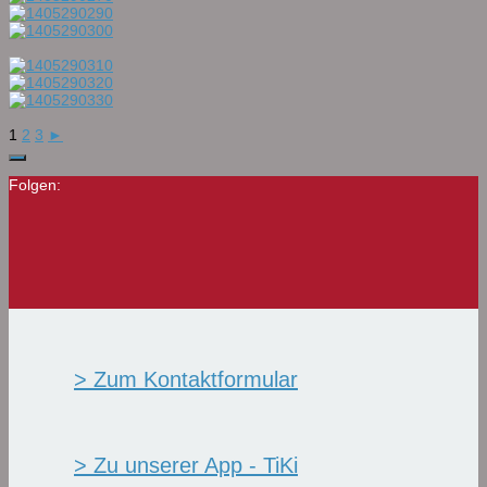
1
2
3
►
Folgen:
> Zum Kontaktformular
> Zu unserer App - TiKi