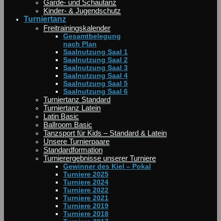
Garde- und Schautanz
Kinder- & Jugendschutz
Turniertanz
Freitrainingskalender
Gesamtbelegung
nach Plan
Saalnutzung Saal 1
Saalnutzung Saal 2
Saalnutzung Saal 3
Saalnutzung Saal 4
Saalnutzung Saal 5
Saalnutzung Saal 6
Turniertanz Standard
Turniertanz Latein
Latin Basic
Ballroom Basic
Tanzsport für Kids – Standard & Latein
Unsere Turnierpaare
Standardformation
Turnierergebnisse unserer Turniere
Gewinner des Kiel – Pokal
Turniere 2025
Turniere 2024
Turniere 2022
Turniere 2021
Turniere 2019
Turniere 2018