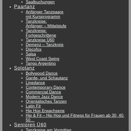
Saalbuchungen
Paartanz
Anfänger Tanzpaare
mit Kursprogramm
Tanzkreise:
Anfänger – Mittelstufe
Tanzkreise:
Fortgeschrittene
Tanzkreise Ü60
Demenz – Tanzkreis
Discofox
Salsa
West Coast Swing
Tango Argentino
Solotanz
Bollywood Dance
Garde- und Schautanz
Linedance
Contemporary Dance
Commercial Dance
Modern Jazz Dance
Orientalisches Tanzen
Latin Fit
Hip Hop Erwachsene
Hip & Fit – Hip Hop und Fitness für Frauen ab 30, 40,
50…
Senioren Ü60
Tanzkreise am Vormittag