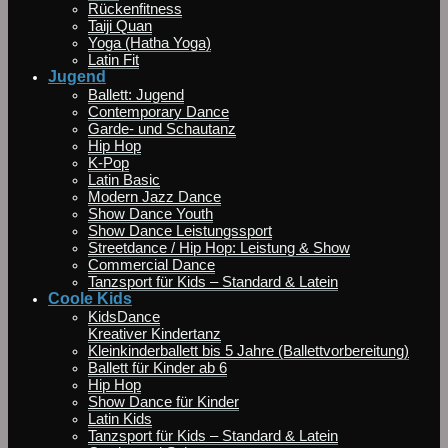
Rückenfitness
Taiji Quan
Yoga (Hatha Yoga)
Latin Fit
Jugend
Ballett: Jugend
Contemporary Dance
Garde- und Schautanz
Hip Hop
K-Pop
Latin Basic
Modern Jazz Dance
Show Dance Youth
Show Dance Leistungssport
Streetdance / Hip Hop: Leistung & Show
Commercial Dance
Tanzsport für Kids – Standard & Latein
Coole Kids
KidsDance
Kreativer Kindertanz
Kleinkinderballett bis 5 Jahre (Ballettvorbereitung)
Ballett für Kinder ab 6
Hip Hop
Show Dance für Kinder
Latin Kids
Tanzsport für Kids – Standard & Latein