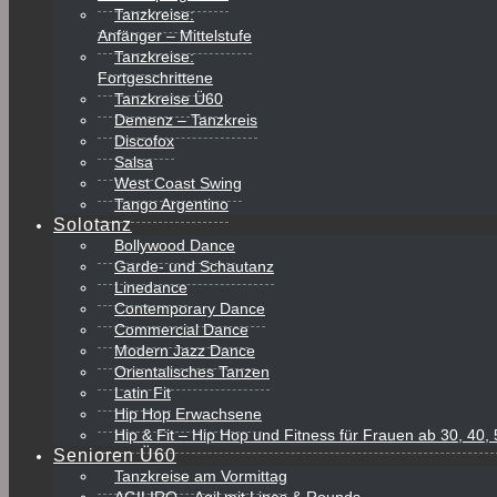
Tanzkreise:
Anfänger – Mittelstufe
Tanzkreise:
Fortgeschrittene
Tanzkreise Ü60
Demenz – Tanzkreis
Discofox
Salsa
West Coast Swing
Tango Argentino
Solotanz
Bollywood Dance
Garde- und Schautanz
Linedance
Contemporary Dance
Commercial Dance
Modern Jazz Dance
Orientalisches Tanzen
Latin Fit
Hip Hop Erwachsene
Hip & Fit – Hip Hop und Fitness für Frauen ab 30, 40
Senioren Ü60
Tanzkreise am Vormittag