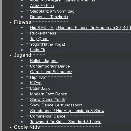
AGILIRO – Agil mit Lines & Rounds
Aktiv 70 Plus
Stepptanz am Vormittag
Demenz – Tanzkreis
Fitness
Hip & Fit – Hip Hop und Fitness für Frauen ab 30, 40
Rückenfitness
Taiji Quan
Yoga (Hatha Yoga)
Latin Fit
Jugend
Ballett: Jugend
Contemporary Dance
Garde- und Schautanz
Hip Hop
K-Pop
Latin Basic
Modern Jazz Dance
Show Dance Youth
Show Dance Leistungssport
Streetdance / Hip Hop: Leistung & Show
Commercial Dance
Tanzsport für Kids – Standard & Latein
Coole Kids