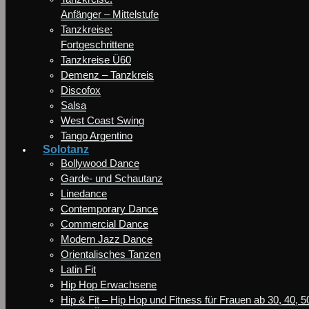
Anfänger – Mittelstufe
Tanzkreise:
Fortgeschrittene
Tanzkreise Ü60
Demenz – Tanzkreis
Discofox
Salsa
West Coast Swing
Tango Argentino
Solotanz
Bollywood Dance
Garde- und Schautanz
Linedance
Contemporary Dance
Commercial Dance
Modern Jazz Dance
Orientalisches Tanzen
Latin Fit
Hip Hop Erwachsene
Hip & Fit – Hip Hop und Fitness für Frauen ab 30, 40, 