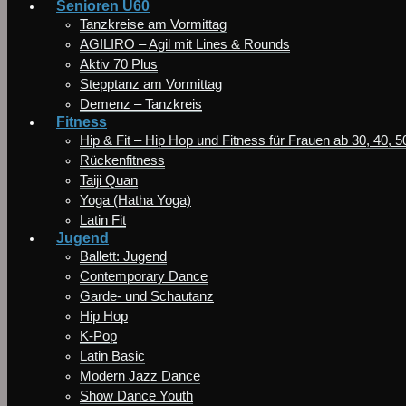
Senioren Ü60
Tanzkreise am Vormittag
AGILIRO – Agil mit Lines & Rounds
Aktiv 70 Plus
Stepptanz am Vormittag
Demenz – Tanzkreis
Fitness
Hip & Fit – Hip Hop und Fitness für Frauen ab 30, 40, 
Rückenfitness
Taiji Quan
Yoga (Hatha Yoga)
Latin Fit
Jugend
Ballett: Jugend
Contemporary Dance
Garde- und Schautanz
Hip Hop
K-Pop
Latin Basic
Modern Jazz Dance
Show Dance Youth