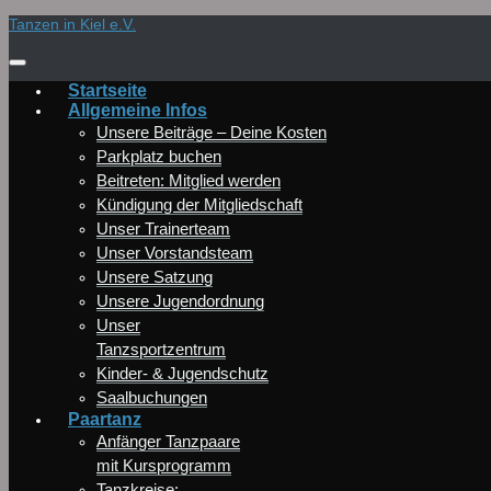
Zum
Tanzen in Kiel e.V.
Inhalt
springen
Startseite
Allgemeine Infos
Unsere Beiträge – Deine Kosten
Parkplatz buchen
Beitreten: Mitglied werden
Kündigung der Mitgliedschaft
Unser Trainerteam
Unser Vorstandsteam
Unsere Satzung
Unsere Jugendordnung
Unser
Tanzsportzentrum
Kinder- & Jugendschutz
Saalbuchungen
Paartanz
Anfänger Tanzpaare
mit Kursprogramm
Tanzkreise: