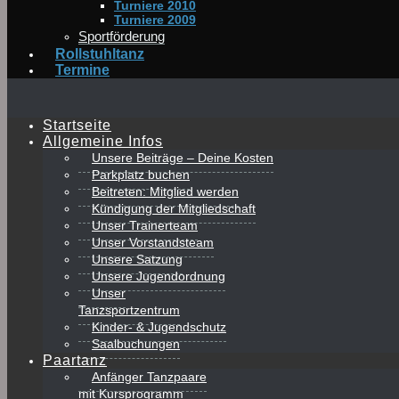
Turniere 2010
Turniere 2009
Sportförderung
Rollstuhltanz
Termine
Startseite
Allgemeine Infos
Unsere Beiträge – Deine Kosten
Parkplatz buchen
Beitreten: Mitglied werden
Kündigung der Mitgliedschaft
Unser Trainerteam
Unser Vorstandsteam
Unsere Satzung
Unsere Jugendordnung
Unser
Tanzsportzentrum
Kinder- & Jugendschutz
Saalbuchungen
Paartanz
Anfänger Tanzpaare
mit Kursprogramm